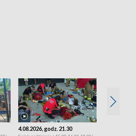
4.08.2026, godz. 21.30
4.08.2026, g