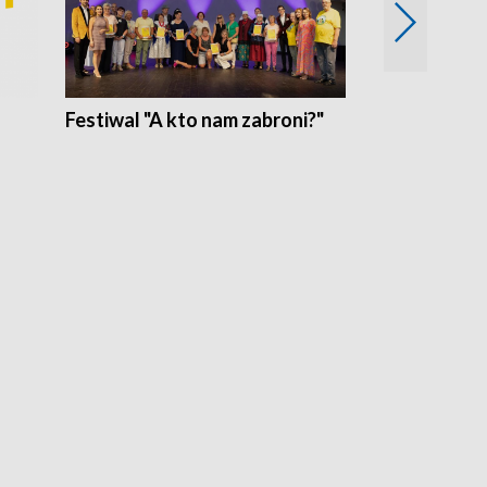
Festiwal "A kto nam zabroni?"
Mikrokosmo