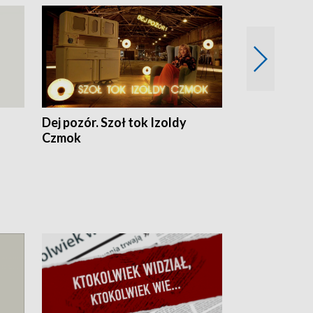
Dej pozór. Szoł tok Izoldy
Dzień z blisk
Czmok