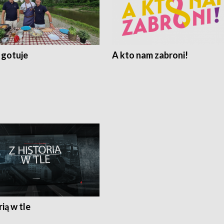
 gotuje
A kto nam zabroni!
rią w tle