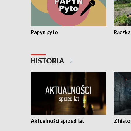
Papyn pyto
Rączka
HISTORIA
Aktualności sprzed lat
Z histo