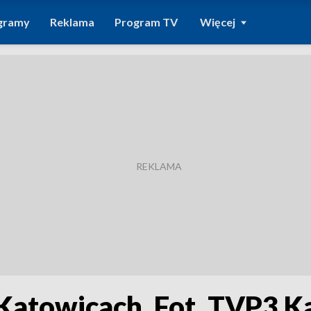
gramy
Reklama
Program TV
Więcej
 Katowicach. Fot. TVP3 K