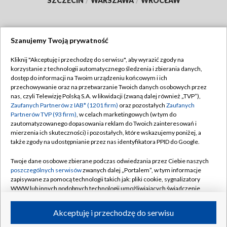
SZCZECIN
/
WARSZAWA
/
WROCŁAW
Szanujemy Twoją prywatność
Dołącz do nas:
Kliknij "Akceptuję i przechodzę do serwisu", aby wyrazić zgody na
korzystanie z technologii automatycznego śledzenia i zbierania danych,
TVP
dostęp do informacji na Twoim urządzeniu końcowym i ich
Abonament TVP
przechowywanie oraz na przetwarzanie Twoich danych osobowych przez
Regulamin TVP
nas, czyli Telewizję Polską S.A. w likwidacji (zwaną dalej również „TVP”),
Emisja w TVP
Polityka prywatności
Zaufanych Partnerów z IAB* (1201 firm)
oraz pozostałych
Zaufanych
Partnerów TVP (93 firm)
, w celach marketingowych (w tym do
Centrum informacji TVP
Moje zgody
zautomatyzowanego dopasowania reklam do Twoich zainteresowań i
mierzenia ich skuteczności) i pozostałych, które wskazujemy poniżej, a
Naziemna Telewizja Cyfrowa
Pomoc
także zgody na udostępnianie przez nas identyfikatora PPID do Google.
Sklep TVP
Biuro reklamy
Twoje dane osobowe zbierane podczas odwiedzania przez Ciebie naszych
Rada Programowa
Kontakt
poszczególnych serwisów
zwanych dalej „Portalem”, w tym informacje
zapisywane za pomocą technologii takich jak: pliki cookie, sygnalizatory
System NOS
WWW lub innych podobnych technologii umożliwiających świadczenie
dopasowanych i bezpiecznych usług, personalizację treści oraz reklam,
Informacje o nadawcy
Kanały
udostępnianie funkcji mediów społecznościowych oraz analizowanie
Akceptuję i przechodzę do serwisu
ruchu w Internecie.
Program dla prasy