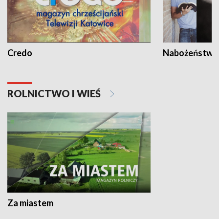
Credo
Nabożeństwa 
ROLNICTWO I WIEŚ
Za miastem