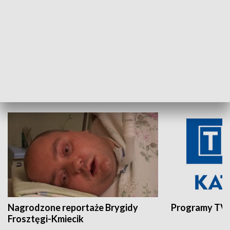
Aktualności sprzed lat
Z historią w tl
INNE
Nagrodzone reportaże Brygidy
Programy TVP
Frosztęgi-Kmiecik