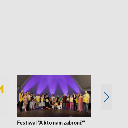
Festiwal "A kto nam zabroni?"
Mikrokosmo