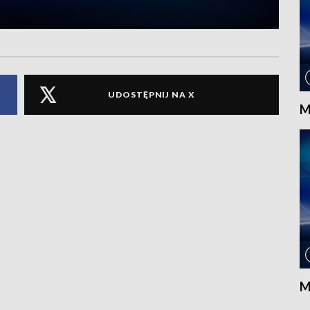
UDOSTĘPNIJ NA X
M
M