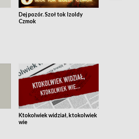
Dej pozór. Szoł tok Izoldy
Dzień z blisk
Czmok
Ktokolwiek widział, ktokolwiek
wie