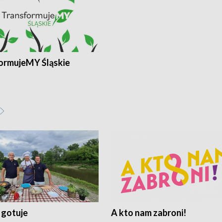
ormujeMY Śląskie
 gotuje
A kto nam zabroni!