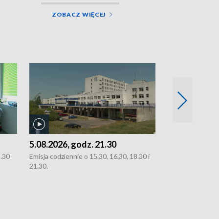
ZOBACZ WIĘCEJ
5.08.2026, godz. 21.30
5.08.2026, g
8.30
Emisja codziennie o 15.30, 16.30, 18.30 i
Emisja codziennie
21.30.
21.30.