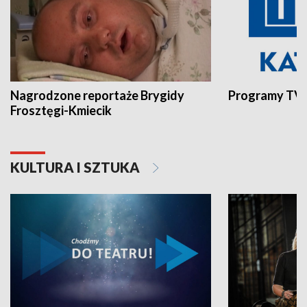
Nagrodzone reportaże Brygidy
Programy TVP
Frosztęgi-Kmiecik
KULTURA I SZTUKA