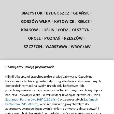
BIAŁYSTOK
/
BYDGOSZCZ
/
GDAŃSK
/
GORZÓW WLKP.
/
KATOWICE
/
KIELCE
/
KRAKÓW
/
LUBLIN
/
ŁÓDŹ
/
OLSZTYN
/
OPOLE
/
POZNAŃ
/
RZESZÓW
/
SZCZECIN
/
WARSZAWA
/
WROCŁAW
Szanujemy Twoją prywatność
Dołącz do nas:
Kliknij "Akceptuję i przechodzę do serwisu", aby wyrazić zgody na
korzystanie z technologii automatycznego śledzenia i zbierania danych,
TVP
dostęp do informacji na Twoim urządzeniu końcowym i ich
Abonament TVP
przechowywanie oraz na przetwarzanie Twoich danych osobowych przez
Regulamin TVP
nas, czyli Telewizję Polską S.A. w likwidacji (zwaną dalej również „TVP”),
Emisja w TVP
Polityka prywatności
Zaufanych Partnerów z IAB* (1201 firm)
oraz pozostałych
Zaufanych
Partnerów TVP (93 firm)
, w celach marketingowych (w tym do
Centrum informacji TVP
Moje zgody
zautomatyzowanego dopasowania reklam do Twoich zainteresowań i
mierzenia ich skuteczności) i pozostałych, które wskazujemy poniżej, a