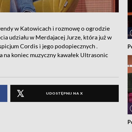
wendy w Katowicach i rozmowę o ogrodzie
ia udziału w Merdajacej Jurze, która już w
icjum Cordis i jego podopiecznych .
P
 a na koniec muzyczny kawałek Ultrasonic
UDOSTĘPNIJ NA X
P