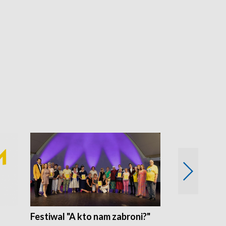
Festiwal "A kto nam zabroni?"
Mikrokosmo