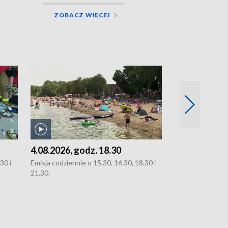
ZOBACZ WIĘCEJ
4.08.2026, godz. 18.30
3.08.2026, g
30 i
Emisja codziennie o 15.30, 16.30, 18.30 i
Emisja codziennie
21.30.
oraz 21.30