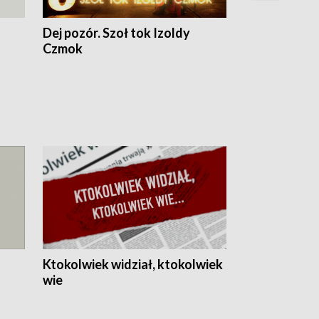
Dej pozór. Szoł tok Izoldy
Dzień z blisk
Czmok
Ktokolwiek widział, ktokolwiek
wie