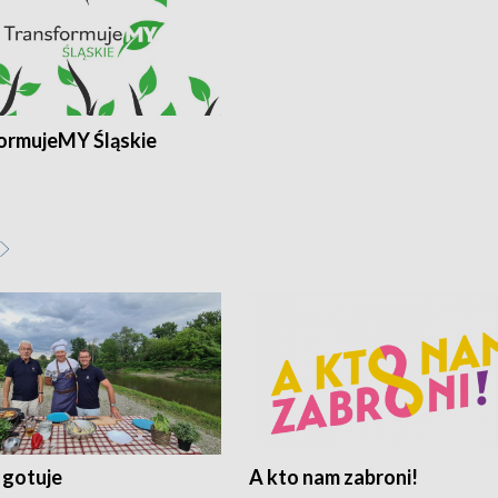
ormujeMY Śląskie
 gotuje
A kto nam zabroni!