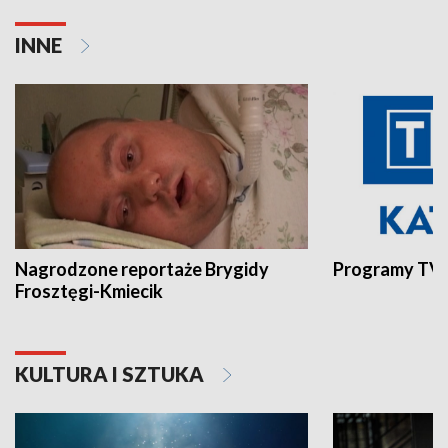
INNE
Nagrodzone reportaże Brygidy
Programy TVP
Frosztęgi-Kmiecik
KULTURA I SZTUKA