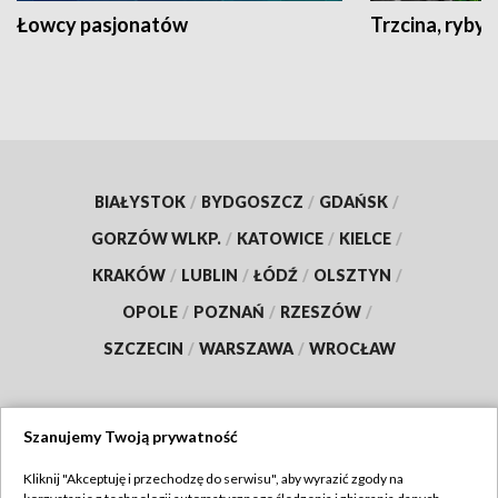
Łowcy pasjonatów
Trzcina, ryby 
BIAŁYSTOK
/
BYDGOSZCZ
/
GDAŃSK
/
GORZÓW WLKP.
/
KATOWICE
/
KIELCE
/
KRAKÓW
/
LUBLIN
/
ŁÓDŹ
/
OLSZTYN
/
OPOLE
/
POZNAŃ
/
RZESZÓW
/
SZCZECIN
/
WARSZAWA
/
WROCŁAW
Szanujemy Twoją prywatność
Dołącz do nas:
Kliknij "Akceptuję i przechodzę do serwisu", aby wyrazić zgody na