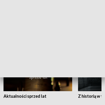
Papyn pyto
Rączka gotuje
HISTORIA
Aktualności sprzed lat
Z historią w tl