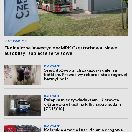
KATOWICE
Ekologiczne inwestycje w MPK Częstochowa. Nowe
autobusy i zaplecze serwisowe
KATOWICE
Sześć dożywotnich zakazów i dalej za
kółkiem. Prawdziwy rekordzista drogowej
bezmyślności
KATOWICE
Pułapka między wiaduktami. Kierowca
ciężarówki utknął na kilkanaście godzin
[ZDJĘCIA]
KATOWICE
Kolarskie emocje i utrudnienia drogowe.