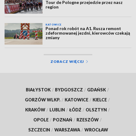
Tour de Pologne przejedzie przez nasz
region
KATOWICE
Ponad rok robót na A1. Rusza remont
zdeformowanej jezdni, kierowców czekają
zmiany
ZOBACZ WIĘCEJ
BIAŁYSTOK
/
BYDGOSZCZ
/
GDAŃSK
/
GORZÓW WLKP.
/
KATOWICE
/
KIELCE
/
KRAKÓW
/
LUBLIN
/
ŁÓDŹ
/
OLSZTYN
/
OPOLE
/
POZNAŃ
/
RZESZÓW
/
SZCZECIN
/
WARSZAWA
/
WROCŁAW