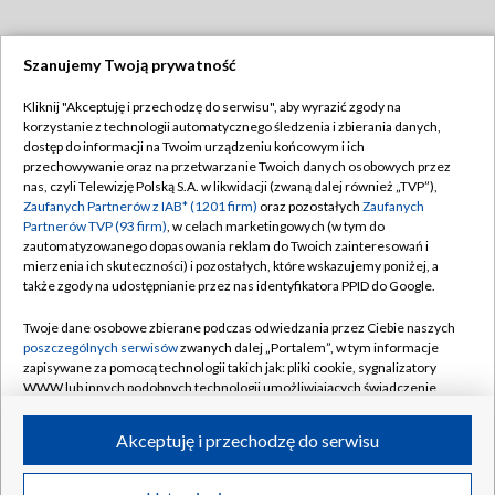
Szanujemy Twoją prywatność
Dołącz do nas:
Kliknij "Akceptuję i przechodzę do serwisu", aby wyrazić zgody na
korzystanie z technologii automatycznego śledzenia i zbierania danych,
TVP
dostęp do informacji na Twoim urządzeniu końcowym i ich
Abonament TVP
przechowywanie oraz na przetwarzanie Twoich danych osobowych przez
Regulamin TVP
nas, czyli Telewizję Polską S.A. w likwidacji (zwaną dalej również „TVP”),
Emisja w TVP
Polityka prywatności
Zaufanych Partnerów z IAB* (1201 firm)
oraz pozostałych
Zaufanych
Partnerów TVP (93 firm)
, w celach marketingowych (w tym do
Centrum informacji TVP
Moje zgody
zautomatyzowanego dopasowania reklam do Twoich zainteresowań i
mierzenia ich skuteczności) i pozostałych, które wskazujemy poniżej, a
Naziemna Telewizja Cyfrowa
Pomoc
także zgody na udostępnianie przez nas identyfikatora PPID do Google.
Sklep TVP
Biuro reklamy
Twoje dane osobowe zbierane podczas odwiedzania przez Ciebie naszych
Rada Programowa
Kontakt
poszczególnych serwisów
zwanych dalej „Portalem”, w tym informacje
zapisywane za pomocą technologii takich jak: pliki cookie, sygnalizatory
System NOS
WWW lub innych podobnych technologii umożliwiających świadczenie
dopasowanych i bezpiecznych usług, personalizację treści oraz reklam,
Informacje o nadawcy
Kanały
udostępnianie funkcji mediów społecznościowych oraz analizowanie
Akceptuję i przechodzę do serwisu
ruchu w Internecie.
Program dla prasy
©2026 Telewizja Polska S.A. w likwidacji
Biuro Reklamy
Twoje dane osobowe zbierane podczas odwiedzania przez Ciebie