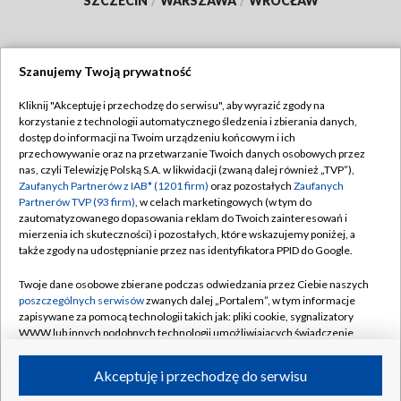
SZCZECIN
/
WARSZAWA
/
WROCŁAW
Szanujemy Twoją prywatność
Dołącz do nas:
Kliknij "Akceptuję i przechodzę do serwisu", aby wyrazić zgody na
korzystanie z technologii automatycznego śledzenia i zbierania danych,
TVP
dostęp do informacji na Twoim urządzeniu końcowym i ich
Abonament TVP
przechowywanie oraz na przetwarzanie Twoich danych osobowych przez
Regulamin TVP
nas, czyli Telewizję Polską S.A. w likwidacji (zwaną dalej również „TVP”),
Emisja w TVP
Polityka prywatności
Zaufanych Partnerów z IAB* (1201 firm)
oraz pozostałych
Zaufanych
Partnerów TVP (93 firm)
, w celach marketingowych (w tym do
Centrum informacji TVP
Moje zgody
zautomatyzowanego dopasowania reklam do Twoich zainteresowań i
mierzenia ich skuteczności) i pozostałych, które wskazujemy poniżej, a
Naziemna Telewizja Cyfrowa
Pomoc
także zgody na udostępnianie przez nas identyfikatora PPID do Google.
Sklep TVP
Biuro reklamy
Twoje dane osobowe zbierane podczas odwiedzania przez Ciebie naszych
Rada Programowa
Kontakt
poszczególnych serwisów
zwanych dalej „Portalem”, w tym informacje
zapisywane za pomocą technologii takich jak: pliki cookie, sygnalizatory
System NOS
WWW lub innych podobnych technologii umożliwiających świadczenie
dopasowanych i bezpiecznych usług, personalizację treści oraz reklam,
Informacje o nadawcy
Kanały
udostępnianie funkcji mediów społecznościowych oraz analizowanie
Akceptuję i przechodzę do serwisu
ruchu w Internecie.
Program dla prasy