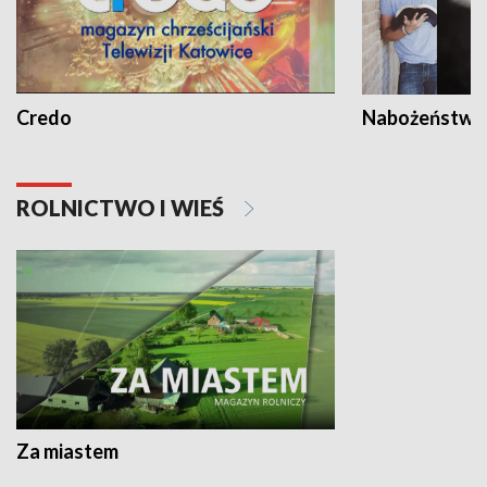
Credo
Nabożeństwa 
ROLNICTWO I WIEŚ
Za miastem