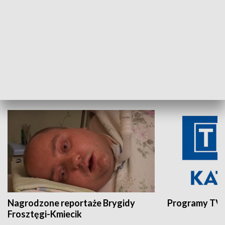
Aktualności sprzed lat
Z historią w tl
INNE
Nagrodzone reportaże Brygidy
Programy TVP
Frosztęgi-Kmiecik