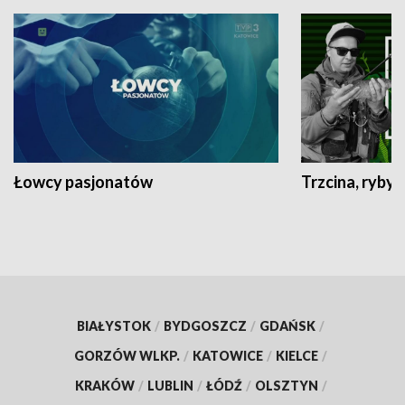
Łowcy pasjonatów
Trzcina, ryby 
BIAŁYSTOK
/
BYDGOSZCZ
/
GDAŃSK
/
GORZÓW WLKP.
/
KATOWICE
/
KIELCE
/
KRAKÓW
/
LUBLIN
/
ŁÓDŹ
/
OLSZTYN
/