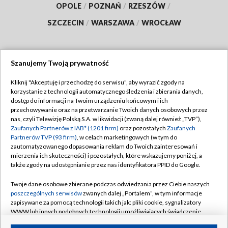
OPOLE
/
POZNAŃ
/
RZESZÓW
/
SZCZECIN
/
WARSZAWA
/
WROCŁAW
Szanujemy Twoją prywatność
Dołącz do nas:
Kliknij "Akceptuję i przechodzę do serwisu", aby wyrazić zgody na
korzystanie z technologii automatycznego śledzenia i zbierania danych,
TVP
dostęp do informacji na Twoim urządzeniu końcowym i ich
Abonament TVP
przechowywanie oraz na przetwarzanie Twoich danych osobowych przez
Regulamin TVP
nas, czyli Telewizję Polską S.A. w likwidacji (zwaną dalej również „TVP”),
Emisja w TVP
Polityka prywatności
Zaufanych Partnerów z IAB* (1201 firm)
oraz pozostałych
Zaufanych
Partnerów TVP (93 firm)
, w celach marketingowych (w tym do
Centrum informacji TVP
Moje zgody
zautomatyzowanego dopasowania reklam do Twoich zainteresowań i
mierzenia ich skuteczności) i pozostałych, które wskazujemy poniżej, a
Naziemna Telewizja Cyfrowa
Pomoc
także zgody na udostępnianie przez nas identyfikatora PPID do Google.
Sklep TVP
Biuro reklamy
Twoje dane osobowe zbierane podczas odwiedzania przez Ciebie naszych
Rada Programowa
Kontakt
poszczególnych serwisów
zwanych dalej „Portalem”, w tym informacje
zapisywane za pomocą technologii takich jak: pliki cookie, sygnalizatory
System NOS
WWW lub innych podobnych technologii umożliwiających świadczenie
dopasowanych i bezpiecznych usług, personalizację treści oraz reklam,
Informacje o nadawcy
Kanały