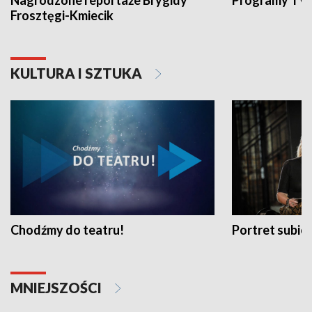
Nagrodzone reportaże Brygidy
Programy TVP
Frosztęgi-Kmiecik
KULTURA I SZTUKA
Chodźmy do teatru!
Portret subi
MNIEJSZOŚCI