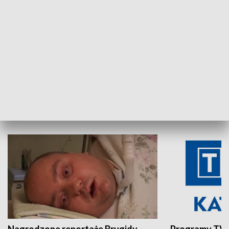
Aktualności sprzed lat
Z historią w tl
INNE