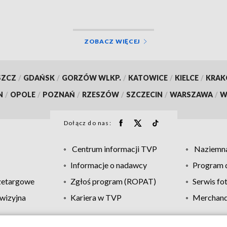
ZOBACZ WIĘCEJ
SZCZ
/
GDAŃSK
/
GORZÓW WLKP.
/
KATOWICE
/
KIELCE
/
KRA
N
/
OPOLE
/
POZNAŃ
/
RZESZÓW
/
SZCZECIN
/
WARSZAWA
/
W
Dołącz do nas:
Centrum informacji TVP
Naziemna
Informacje o nadawcy
Program d
zetargowe
Zgłoś program (ROPAT)
Serwis fo
wizyjna
Kariera w TVP
Merchandi