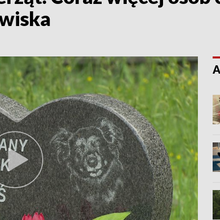
owiska
A