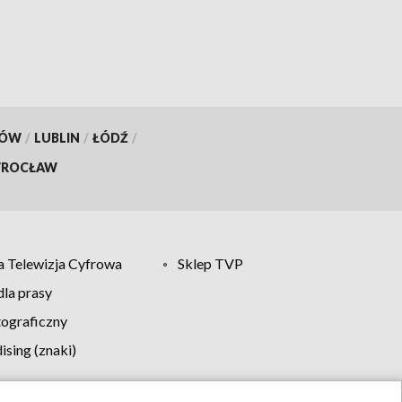
KÓW
/
LUBLIN
/
ŁÓDŹ
/
ROCŁAW
 Telewizja Cyfrowa
Sklep TVP
la prasy
tograficzny
sing (znaki)