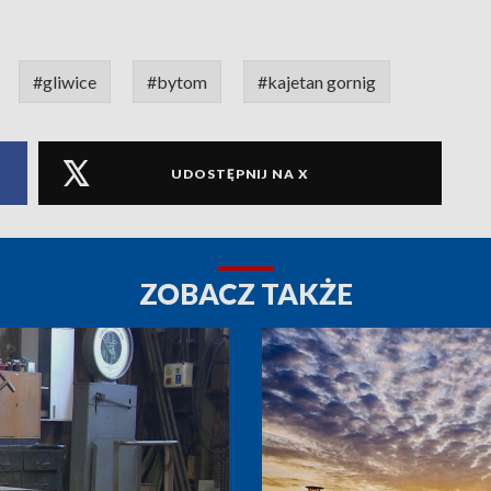
#gliwice
#bytom
#kajetan gornig
UDOSTĘPNIJ NA X
ZOBACZ TAKŻE