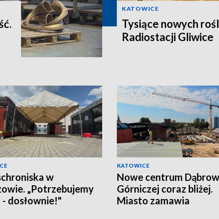
KATOWICE
ść.
Tysiące nowych rośl
Radiostacji Gliwice
CE
KATOWICE
schroniska w
Nowe centrum Dąbro
owie. „Potrzebujemy
Górniczej coraz bliżej.
a - dosłownie!"
Miasto zamawia
wyposażenie