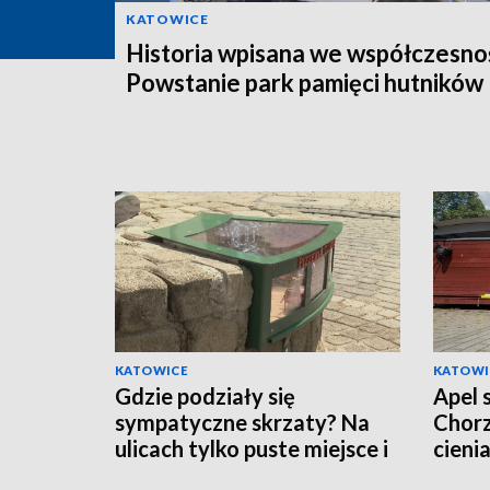
KATOWICE
Historia wpisana we współczesno
Powstanie park pamięci hutników
KATOWICE
KATOWI
Gdzie podziały się
Apel 
sympatyczne skrzaty? Na
Chorz
ulicach tylko puste miejsce i
cieni
pytający mieszkańcy