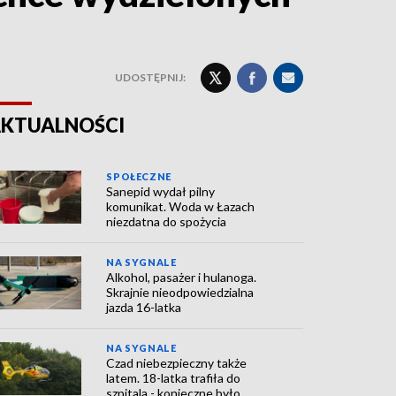
UDOSTĘPNIJ:
KTUALNOŚCI
SPOŁECZNE
Sanepid wydał pilny
komunikat. Woda w Łazach
niezdatna do spożycia
NA SYGNALE
Alkohol, pasażer i hulanoga.
Skrajnie nieodpowiedzialna
jazda 16-latka
NA SYGNALE
Czad niebezpieczny także
latem. 18-latka trafiła do
szpitala - konieczne było