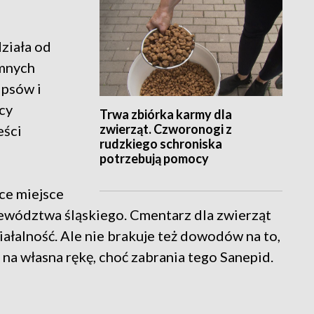
ziała od
omnych
 psów i
cy
Trwa zbiórka karmy dla
zwierząt. Czworonogi z
eści
rudzkiego schroniska
potrzebują pomocy
ące miejsce
ewództwa śląskiego. Cmentarz dla zwierząt
ałalność. Ale nie brakuje też dowodów na to,
 na własna rękę, choć zabrania tego Sanepid.