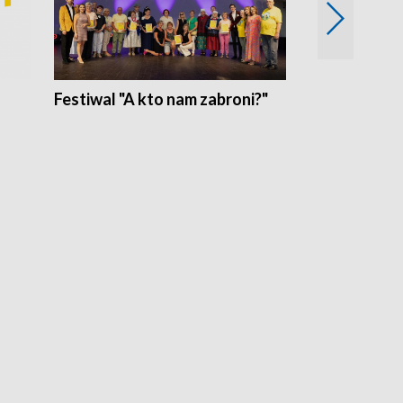
Festiwal "A kto nam zabroni?"
Mikrokosmo