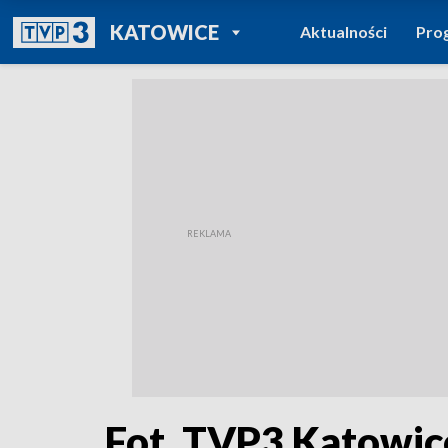
POWRÓT DO
KATOWICE
Aktualności
Pro
TVP REGIONY
Fot. TVP3 Katowic