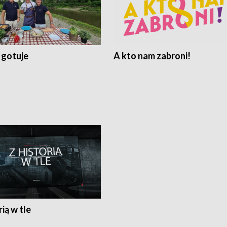
 gotuje
A kto nam zabroni!
rią w tle