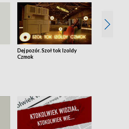
Dej pozór. Szoł tok Izoldy
Dzień z blisk
Czmok