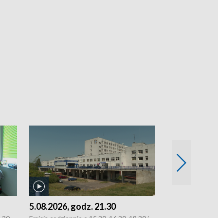
5.08.2026, godz. 21.30
5.08.2026, g