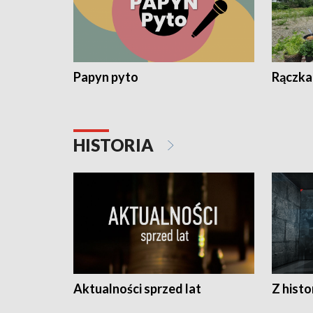
Papyn pyto
Rączka
HISTORIA
Aktualności sprzed lat
Z histo