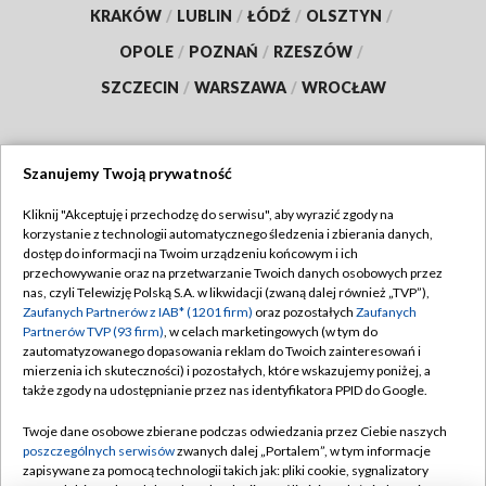
KRAKÓW
/
LUBLIN
/
ŁÓDŹ
/
OLSZTYN
/
OPOLE
/
POZNAŃ
/
RZESZÓW
/
SZCZECIN
/
WARSZAWA
/
WROCŁAW
Szanujemy Twoją prywatność
Dołącz do nas:
Kliknij "Akceptuję i przechodzę do serwisu", aby wyrazić zgody na
korzystanie z technologii automatycznego śledzenia i zbierania danych,
TVP
dostęp do informacji na Twoim urządzeniu końcowym i ich
Abonament TVP
przechowywanie oraz na przetwarzanie Twoich danych osobowych przez
Regulamin TVP
nas, czyli Telewizję Polską S.A. w likwidacji (zwaną dalej również „TVP”),
Emisja w TVP
Polityka prywatności
Zaufanych Partnerów z IAB* (1201 firm)
oraz pozostałych
Zaufanych
Partnerów TVP (93 firm)
, w celach marketingowych (w tym do
Centrum informacji TVP
Moje zgody
zautomatyzowanego dopasowania reklam do Twoich zainteresowań i
mierzenia ich skuteczności) i pozostałych, które wskazujemy poniżej, a
Naziemna Telewizja Cyfrowa
Pomoc
także zgody na udostępnianie przez nas identyfikatora PPID do Google.
Sklep TVP
Biuro reklamy
Twoje dane osobowe zbierane podczas odwiedzania przez Ciebie naszych
Rada Programowa
Kontakt
poszczególnych serwisów
zwanych dalej „Portalem”, w tym informacje
zapisywane za pomocą technologii takich jak: pliki cookie, sygnalizatory
System NOS