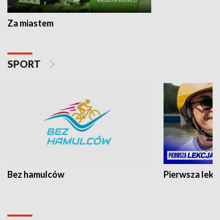
Za miastem
SPORT
Bez hamulców
Pierwsza lekc