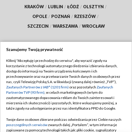
KRAKÓW
/
LUBLIN
/
ŁÓDŹ
/
OLSZTYN
/
OPOLE
/
POZNAŃ
/
RZESZÓW
/
SZCZECIN
/
WARSZAWA
/
WROCŁAW
Szanujemy Twoją prywatność
Dołącz do nas:
Kliknij "Akceptuję i przechodzę do serwisu", aby wyrazić zgody na
korzystanie z technologii automatycznego śledzenia i zbierania danych,
TVP
dostęp do informacji na Twoim urządzeniu końcowym i ich
Abonament TVP
przechowywanie oraz na przetwarzanie Twoich danych osobowych przez
Regulamin TVP
nas, czyli Telewizję Polską S.A. w likwidacji (zwaną dalej również „TVP”),
Emisja w TVP
Polityka prywatności
Zaufanych Partnerów z IAB* (1201 firm)
oraz pozostałych
Zaufanych
Partnerów TVP (93 firm)
, w celach marketingowych (w tym do
Centrum informacji TVP
Moje zgody
zautomatyzowanego dopasowania reklam do Twoich zainteresowań i
mierzenia ich skuteczności) i pozostałych, które wskazujemy poniżej, a
Naziemna Telewizja Cyfrowa
Pomoc
także zgody na udostępnianie przez nas identyfikatora PPID do Google.
Sklep TVP
Biuro reklamy
Twoje dane osobowe zbierane podczas odwiedzania przez Ciebie naszych
Rada Programowa
Kontakt
poszczególnych serwisów
zwanych dalej „Portalem”, w tym informacje
zapisywane za pomocą technologii takich jak: pliki cookie, sygnalizatory