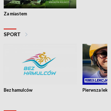
Za miastem
SPORT
Bez hamulców
Pierwsza lekc