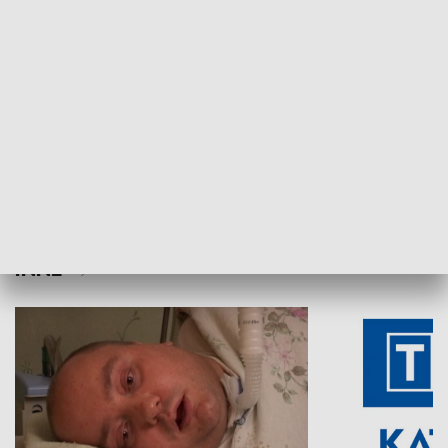
Aktualności sprzed lat
Z historią w tl
INNE