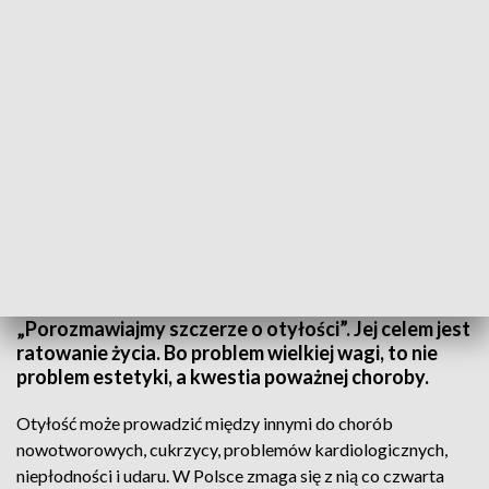
Nadmierną masę ciała ma 3 na 5 dorosłych. Fot. TVP3 Katowice
Ponad 8 milionów Polaków zmaga się z otyłością.
Według lekarzy choroba prowadzi do 200
rodzajów powikłań i skraca życie. Ruszyła
ogólnopolska kampania społeczna
„Porozmawiajmy szczerze o otyłości”. Jej celem jest
ratowanie życia. Bo problem wielkiej wagi, to nie
problem estetyki, a kwestia poważnej choroby.
Otyłość może prowadzić między innymi do chorób
nowotworowych, cukrzycy, problemów kardiologicznych,
niepłodności i udaru. W Polsce zmaga się z nią co czwarta