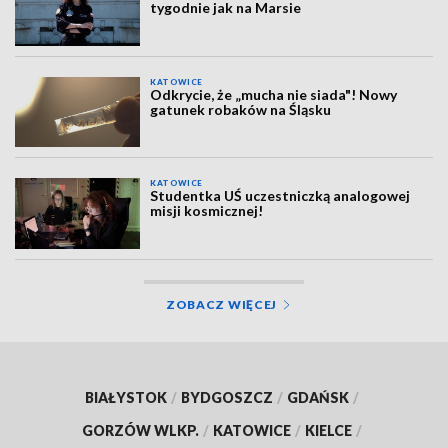
tygodnie jak na Marsie
KATOWICE
Odkrycie, że „mucha nie siada"! Nowy
gatunek robaków na Śląsku
KATOWICE
Studentka UŚ uczestniczką analogowej
misji kosmicznej!
ZOBACZ WIĘCEJ
BIAŁYSTOK
/
BYDGOSZCZ
/
GDAŃSK
/
GORZÓW WLKP.
/
KATOWICE
/
KIELCE
/