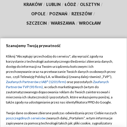
KRAKÓW
/
LUBLIN
/
ŁÓDŹ
/
OLSZTYN
/
OPOLE
/
POZNAŃ
/
RZESZÓW
/
SZCZECIN
/
WARSZAWA
/
WROCŁAW
Szanujemy Twoją prywatność
Dołącz do nas:
Kliknij "Akceptuję i przechodzę do serwisu", aby wyrazić zgody na
korzystanie z technologii automatycznego śledzenia i zbierania danych,
TVP
dostęp do informacji na Twoim urządzeniu końcowym i ich
Abonament TVP
przechowywanie oraz na przetwarzanie Twoich danych osobowych przez
Regulamin TVP
nas, czyli Telewizję Polską S.A. w likwidacji (zwaną dalej również „TVP”),
Emisja w TVP
Polityka prywatności
Zaufanych Partnerów z IAB* (1201 firm)
oraz pozostałych
Zaufanych
Partnerów TVP (93 firm)
, w celach marketingowych (w tym do
Centrum informacji TVP
Moje zgody
zautomatyzowanego dopasowania reklam do Twoich zainteresowań i
mierzenia ich skuteczności) i pozostałych, które wskazujemy poniżej, a
Naziemna Telewizja Cyfrowa
Pomoc
także zgody na udostępnianie przez nas identyfikatora PPID do Google.
Sklep TVP
Biuro reklamy
Twoje dane osobowe zbierane podczas odwiedzania przez Ciebie naszych
Rada Programowa
Kontakt
poszczególnych serwisów
zwanych dalej „Portalem”, w tym informacje
zapisywane za pomocą technologii takich jak: pliki cookie, sygnalizatory
System NOS