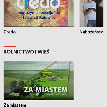
Credo
Nabożeństwa 
ROLNICTWO I WIEŚ
Za miastem