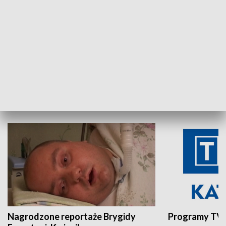
Aktualności sprzed lat
Z historią w tl
INNE
Nagrodzone reportaże Brygidy
Programy TVP