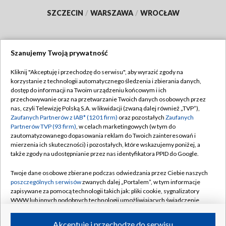
SZCZECIN
/
WARSZAWA
/
WROCŁAW
Szanujemy Twoją prywatność
Dołącz do nas:
Kliknij "Akceptuję i przechodzę do serwisu", aby wyrazić zgody na
korzystanie z technologii automatycznego śledzenia i zbierania danych,
TVP
dostęp do informacji na Twoim urządzeniu końcowym i ich
Abonament TVP
przechowywanie oraz na przetwarzanie Twoich danych osobowych przez
Regulamin TVP
nas, czyli Telewizję Polską S.A. w likwidacji (zwaną dalej również „TVP”),
Emisja w TVP
Polityka prywatności
Zaufanych Partnerów z IAB* (1201 firm)
oraz pozostałych
Zaufanych
Partnerów TVP (93 firm)
, w celach marketingowych (w tym do
Centrum informacji TVP
Moje zgody
zautomatyzowanego dopasowania reklam do Twoich zainteresowań i
mierzenia ich skuteczności) i pozostałych, które wskazujemy poniżej, a
Naziemna Telewizja Cyfrowa
Pomoc
także zgody na udostępnianie przez nas identyfikatora PPID do Google.
Sklep TVP
Biuro reklamy
Twoje dane osobowe zbierane podczas odwiedzania przez Ciebie naszych
Rada Programowa
Kontakt
poszczególnych serwisów
zwanych dalej „Portalem”, w tym informacje
zapisywane za pomocą technologii takich jak: pliki cookie, sygnalizatory
System NOS
WWW lub innych podobnych technologii umożliwiających świadczenie
dopasowanych i bezpiecznych usług, personalizację treści oraz reklam,
Informacje o nadawcy
Kanały
udostępnianie funkcji mediów społecznościowych oraz analizowanie
Akceptuję i przechodzę do serwisu