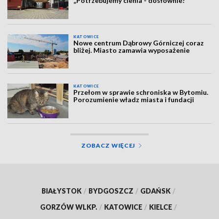
„Potrzebujemy cienia - dosłownie!"
KATOWICE
Nowe centrum Dąbrowy Górniczej coraz
bliżej. Miasto zamawia wyposażenie
KATOWICE
Przełom w sprawie schroniska w Bytomiu.
Porozumienie władz miasta i fundacji
ZOBACZ WIĘCEJ
BIAŁYSTOK
/
BYDGOSZCZ
/
GDAŃSK
/
GORZÓW WLKP.
/
KATOWICE
/
KIELCE
/