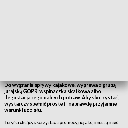
Do wygrania są spływy kajakowe, wyprawa z grupą jurajską GOPR, wspinaczka
skałkowa albo degustacja regionalnych potraw. Fot. TVP3 Katowice
Po raz kolejny Śląska Organizacja Turystyczna
uruchamia ofertę darmowych atrakcji dla turystów.
Do wygrania spływy kajakowe, wyprawa z grupą
jurajską GOPR, wspinaczka skałkowa albo
degustacja regionalnych potraw. Aby skorzystać,
wystarczy spełnić proste i - naprawdę przyjemne -
warunki udziału.
Turyści chcący skorzystać z promocyjnej akcji muszą mieć