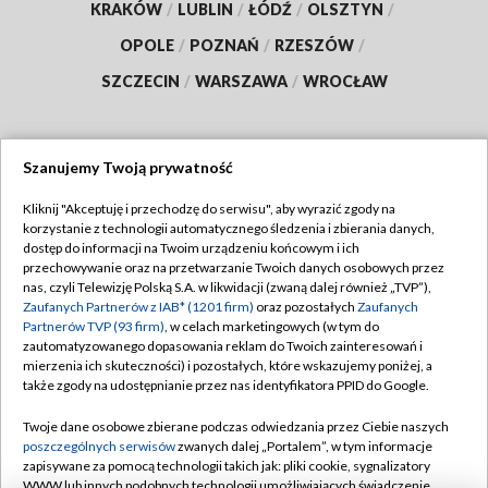
KRAKÓW
/
LUBLIN
/
ŁÓDŹ
/
OLSZTYN
/
OPOLE
/
POZNAŃ
/
RZESZÓW
/
SZCZECIN
/
WARSZAWA
/
WROCŁAW
Szanujemy Twoją prywatność
Dołącz do nas:
Kliknij "Akceptuję i przechodzę do serwisu", aby wyrazić zgody na
korzystanie z technologii automatycznego śledzenia i zbierania danych,
TVP
dostęp do informacji na Twoim urządzeniu końcowym i ich
Abonament TVP
przechowywanie oraz na przetwarzanie Twoich danych osobowych przez
Regulamin TVP
nas, czyli Telewizję Polską S.A. w likwidacji (zwaną dalej również „TVP”),
Emisja w TVP
Polityka prywatności
Zaufanych Partnerów z IAB* (1201 firm)
oraz pozostałych
Zaufanych
Partnerów TVP (93 firm)
, w celach marketingowych (w tym do
Centrum informacji TVP
Moje zgody
zautomatyzowanego dopasowania reklam do Twoich zainteresowań i
mierzenia ich skuteczności) i pozostałych, które wskazujemy poniżej, a
Naziemna Telewizja Cyfrowa
Pomoc
także zgody na udostępnianie przez nas identyfikatora PPID do Google.
Sklep TVP
Biuro reklamy
Twoje dane osobowe zbierane podczas odwiedzania przez Ciebie naszych
Rada Programowa
Kontakt
poszczególnych serwisów
zwanych dalej „Portalem”, w tym informacje
zapisywane za pomocą technologii takich jak: pliki cookie, sygnalizatory
System NOS
WWW lub innych podobnych technologii umożliwiających świadczenie