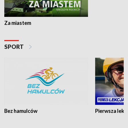
Za miastem
SPORT
Bez hamulców
Pierwsza lekc