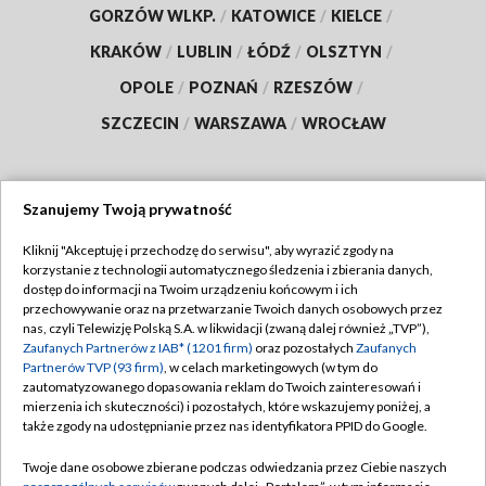
GORZÓW WLKP.
/
KATOWICE
/
KIELCE
/
KRAKÓW
/
LUBLIN
/
ŁÓDŹ
/
OLSZTYN
/
OPOLE
/
POZNAŃ
/
RZESZÓW
/
SZCZECIN
/
WARSZAWA
/
WROCŁAW
Szanujemy Twoją prywatność
Dołącz do nas:
Kliknij "Akceptuję i przechodzę do serwisu", aby wyrazić zgody na
korzystanie z technologii automatycznego śledzenia i zbierania danych,
TVP
dostęp do informacji na Twoim urządzeniu końcowym i ich
Abonament TVP
przechowywanie oraz na przetwarzanie Twoich danych osobowych przez
Regulamin TVP
nas, czyli Telewizję Polską S.A. w likwidacji (zwaną dalej również „TVP”),
Emisja w TVP
Polityka prywatności
Zaufanych Partnerów z IAB* (1201 firm)
oraz pozostałych
Zaufanych
Partnerów TVP (93 firm)
, w celach marketingowych (w tym do
Centrum informacji TVP
Moje zgody
zautomatyzowanego dopasowania reklam do Twoich zainteresowań i
mierzenia ich skuteczności) i pozostałych, które wskazujemy poniżej, a
Naziemna Telewizja Cyfrowa
Pomoc
także zgody na udostępnianie przez nas identyfikatora PPID do Google.
Sklep TVP
Biuro reklamy
Twoje dane osobowe zbierane podczas odwiedzania przez Ciebie naszych
Rada Programowa