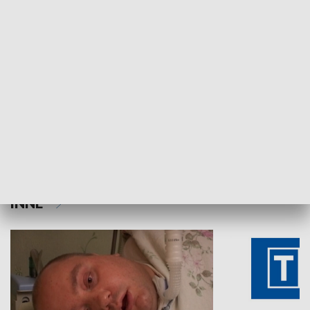
Aktualności sprzed lat
Z historią w tl
INNE