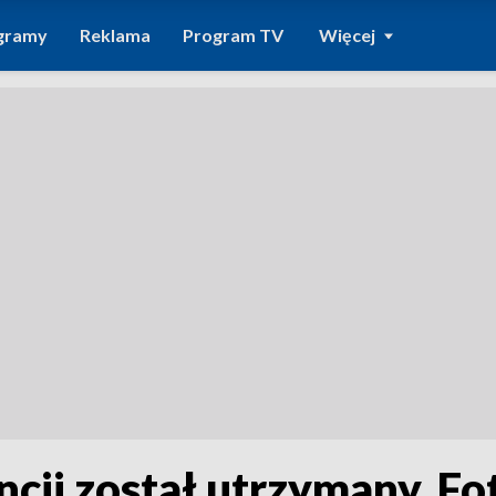
gramy
Reklama
Program TV
Więcej
ncji został utrzymany. F