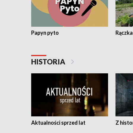
Papyn pyto
Rączka
HISTORIA
Aktualności sprzed lat
Z histo