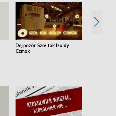
Dej pozór. Szoł tok Izoldy
Dzień z blisk
Czmok