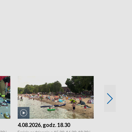
4.08.2026, godz. 18.30
3.08.2026, g