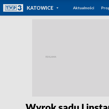
POWRÓT DO
KATOWICE
Aktualności
Pro
TVP REGIONY
Wyrok sądu I insta