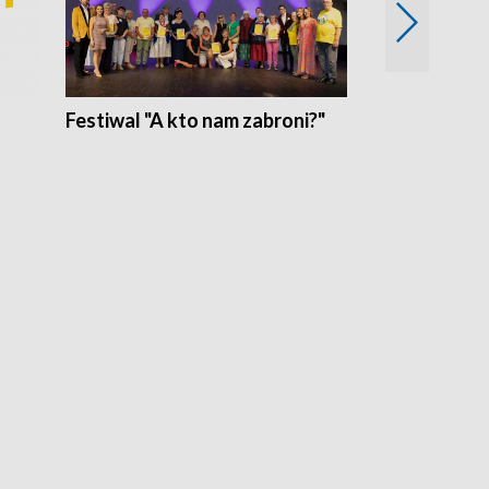
Festiwal "A kto nam zabroni?"
Mikrokosmo