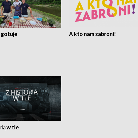
 gotuje
A kto nam zabroni!
rią w tle