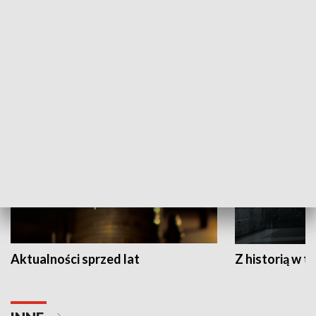
Papyn pyto
Rączka gotuje
HISTORIA
Aktualności sprzed lat
Z historią w tl