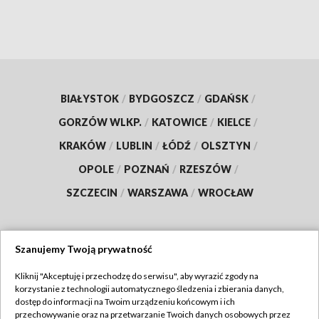
BIAŁYSTOK
/
BYDGOSZCZ
/
GDAŃSK
/
GORZÓW WLKP.
/
KATOWICE
/
KIELCE
/
KRAKÓW
/
LUBLIN
/
ŁÓDŹ
/
OLSZTYN
/
OPOLE
/
POZNAŃ
/
RZESZÓW
/
SZCZECIN
/
WARSZAWA
/
WROCŁAW
Szanujemy Twoją prywatność
Dołącz do nas:
Kliknij "Akceptuję i przechodzę do serwisu", aby wyrazić zgody na
korzystanie z technologii automatycznego śledzenia i zbierania danych,
TVP
dostęp do informacji na Twoim urządzeniu końcowym i ich
Abonament TVP
przechowywanie oraz na przetwarzanie Twoich danych osobowych przez
Regulamin TVP