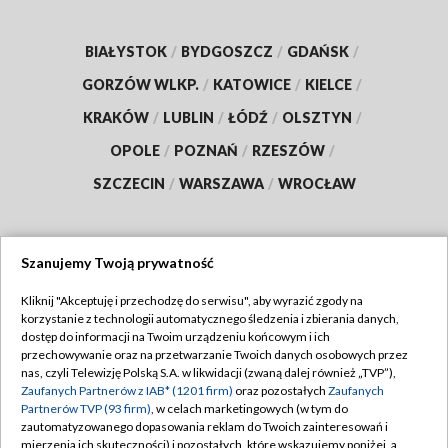
BIAŁYSTOK
/
BYDGOSZCZ
/
GDAŃSK
/
GORZÓW WLKP.
/
KATOWICE
/
KIELCE
/
KRAKÓW
/
LUBLIN
/
ŁÓDŹ
/
OLSZTYN
/
OPOLE
/
POZNAŃ
/
RZESZÓW
/
SZCZECIN
/
WARSZAWA
/
WROCŁAW
Szanujemy Twoją prywatność
Dołącz do nas:
Kliknij "Akceptuję i przechodzę do serwisu", aby wyrazić zgody na
korzystanie z technologii automatycznego śledzenia i zbierania danych,
TVP
dostęp do informacji na Twoim urządzeniu końcowym i ich
Abonament TVP
przechowywanie oraz na przetwarzanie Twoich danych osobowych przez
Regulamin TVP
nas, czyli Telewizję Polską S.A. w likwidacji (zwaną dalej również „TVP”),
Emisja w TVP
Polityka prywatności
Zaufanych Partnerów z IAB* (1201 firm)
oraz pozostałych
Zaufanych
Partnerów TVP (93 firm)
, w celach marketingowych (w tym do
Centrum informacji TVP
Moje zgody
zautomatyzowanego dopasowania reklam do Twoich zainteresowań i
mierzenia ich skuteczności) i pozostałych, które wskazujemy poniżej, a