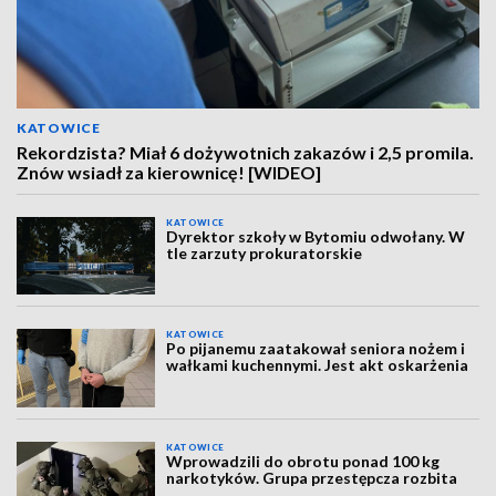
KATOWICE
Rekordzista? Miał 6 dożywotnich zakazów i 2,5 promila.
Znów wsiadł za kierownicę! [WIDEO]
KATOWICE
Dyrektor szkoły w Bytomiu odwołany. W
tle zarzuty prokuratorskie
KATOWICE
Po pijanemu zaatakował seniora nożem i
wałkami kuchennymi. Jest akt oskarżenia
KATOWICE
Wprowadzili do obrotu ponad 100 kg
narkotyków. Grupa przestępcza rozbita