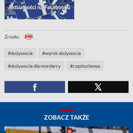
Źródło:
#dożywocie
#wyrok dożywocia
#dożywocie dla mordercy
#częstochowa
ZOBACZ TAKŻE