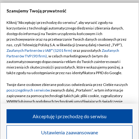
Szanujemy Twoją prywatność
Dołącz do nas:
Kliknij "Akceptuję i przechodzę do serwisu", aby wyrazić zgody na
korzystanie z technologii automatycznego śledzenia i zbierania danych,
TVP
dostęp do informacji na Twoim urządzeniu końcowym i ich
Abonament TVP
przechowywanie oraz na przetwarzanie Twoich danych osobowych przez
Regulamin TVP
nas, czyli Telewizję Polską S.A. w likwidacji (zwaną dalej również „TVP”),
Emisja w TVP
Polityka prywatności
Zaufanych Partnerów z IAB* (1201 firm)
oraz pozostałych
Zaufanych
Partnerów TVP (93 firm)
, w celach marketingowych (w tym do
Centrum informacji TVP
Moje zgody
zautomatyzowanego dopasowania reklam do Twoich zainteresowań i
mierzenia ich skuteczności) i pozostałych, które wskazujemy poniżej, a
Naziemna Telewizja Cyfrowa
Pomoc
także zgody na udostępnianie przez nas identyfikatora PPID do Google.
Sklep TVP
Biuro reklamy
Twoje dane osobowe zbierane podczas odwiedzania przez Ciebie naszych
Rada Programowa
Kontakt
poszczególnych serwisów
zwanych dalej „Portalem”, w tym informacje
zapisywane za pomocą technologii takich jak: pliki cookie, sygnalizatory
System NOS
WWW lub innych podobnych technologii umożliwiających świadczenie
dopasowanych i bezpiecznych usług, personalizację treści oraz reklam,
Informacje o nadawcy
Kanały
udostępnianie funkcji mediów społecznościowych oraz analizowanie
Akceptuję i przechodzę do serwisu
ruchu w Internecie.
Program dla prasy
©2026 Telewizja Polska S.A. w likwidacji
Biuro Reklamy
Twoje dane osobowe zbierane podczas odwiedzania przez Ciebie
Ustawienia zaawansowane
poszczególnych serwisów
na Portalu, takie jak adresy IP, identyfikatory
Ogłoszenie przetargowe