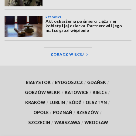
KATOWICE
Akt oskarżenia po śmierci ciężarnej
kobiety i jej dziecka. Partnerowi i jego
matce grozi więzienie
ZOBACZ WIĘCEJ
BIAŁYSTOK
/
BYDGOSZCZ
/
GDAŃSK
/
GORZÓW WLKP.
/
KATOWICE
/
KIELCE
/
KRAKÓW
/
LUBLIN
/
ŁÓDŹ
/
OLSZTYN
/
OPOLE
/
POZNAŃ
/
RZESZÓW
/
SZCZECIN
/
WARSZAWA
/
WROCŁAW