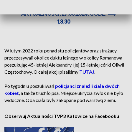
ZOBACZ CAŁE WYDANIE
AKTUALNOŚCI, 27.06.2024, GODZ.
18.30
W lutym 2022 roku ponad stu policjantów oraz strażacy
przeczesywali okolice duktu leśnego w okolicy Romanowa
poszukując 45-letniej Aleksandry i jej 15-letniej córki Oliwii
Częstochowy. O całej akcji pisaliśmy
TUTAJ
.
Po tygodniu poszukiwań
policjanci znaleźli ciała dwóch
kobiet
, a także truchło psa. Miejsce ukrycia zwłok nie było
widoczne. Oba ciała były zakopane pod warstwą ziemi.
Obserwuj Aktualności TVP3 Katowice na Facebooku