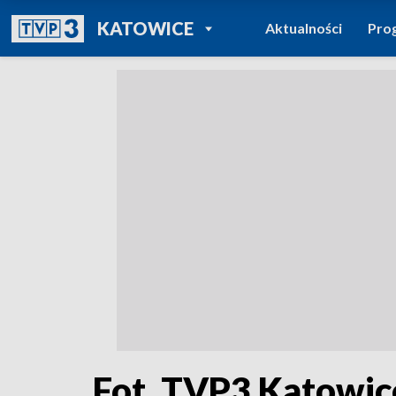
POWRÓT DO
KATOWICE
Aktualności
Pro
TVP REGIONY
Fot. TVP3 Katowic