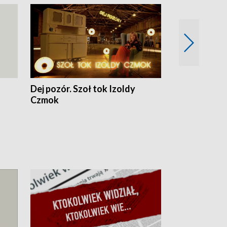
Dej pozór. Szoł tok Izoldy
Dzień z blisk
Czmok