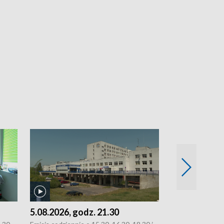
5.08.2026, godz. 21.30
5.08.2026, g