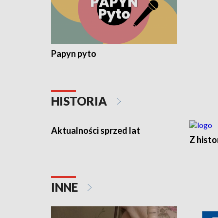
Papyn pyto
HISTORIA
Aktualności sprzed lat
Z histo
INNE