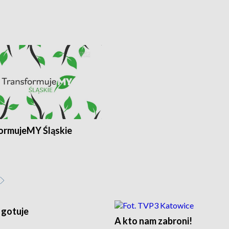
ormujeMY Śląskie
 gotuje
A kto nam zabroni!