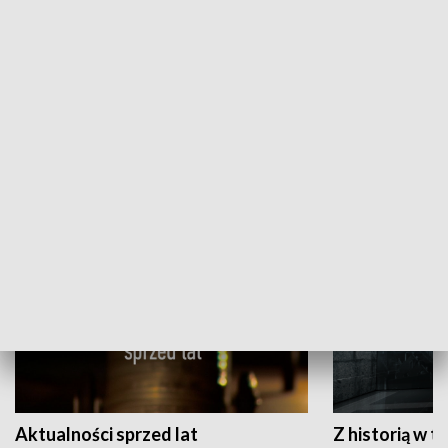
Papyn pyto
Rączka gotuje
HISTORIA
Aktualności sprzed lat
Z historią w tl