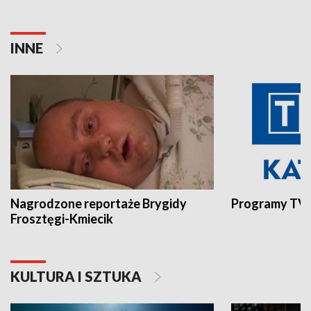
INNE
Nagrodzone reportaże Brygidy
Programy TVP
Frosztęgi-Kmiecik
KULTURA I SZTUKA