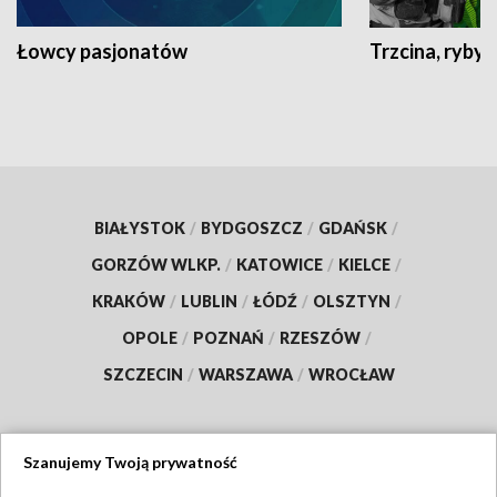
Łowcy pasjonatów
Trzcina, ryby 
BIAŁYSTOK
/
BYDGOSZCZ
/
GDAŃSK
/
GORZÓW WLKP.
/
KATOWICE
/
KIELCE
/
KRAKÓW
/
LUBLIN
/
ŁÓDŹ
/
OLSZTYN
/
OPOLE
/
POZNAŃ
/
RZESZÓW
/
SZCZECIN
/
WARSZAWA
/
WROCŁAW
Szanujemy Twoją prywatność
Dołącz do nas: