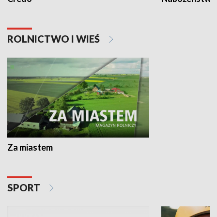
ROLNICTWO I WIEŚ
Za miastem
SPORT