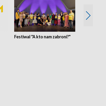
Festiwal "A kto nam zabroni?"
Mikrokosmo