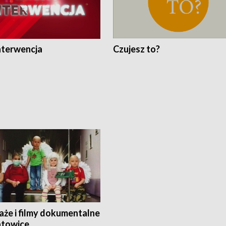
nterwencja
Czujesz to?
aże i filmy dokumentalne
towice