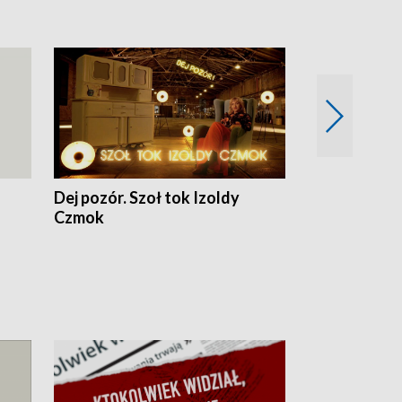
Dej pozór. Szoł tok Izoldy
Dzień z blisk
Czmok