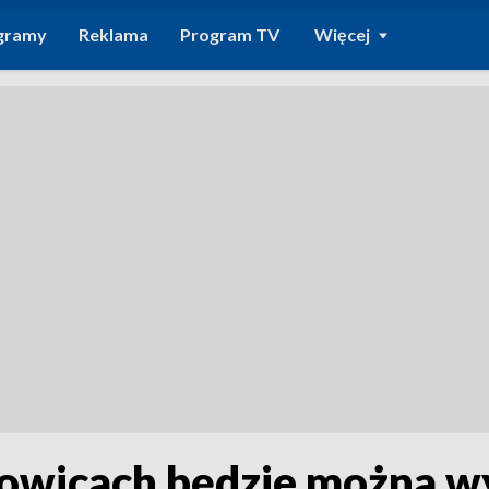
gramy
Reklama
Program TV
Więcej
zowicach będzie można wy