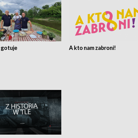
 gotuje
A kto nam zabroni!