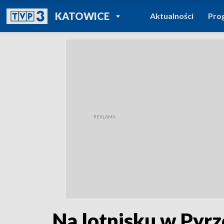
POWRÓT DO
KATOWICE
Aktualności
Pro
TVP REGIONY
Na lotnisku w Pyr