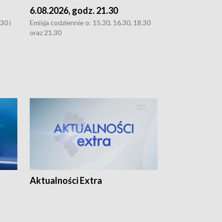
6.08.2026, godz. 21.30
6.08.2026, g
30 i
Emisja codziennie o: 15.30, 16.30, 18.30
Emisja codziennie
oraz 21.30
oraz 21.30
Aktualności Extra