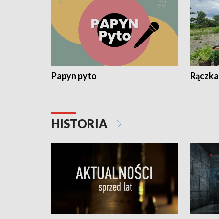
Papyn pyto
Rączka
HISTORIA