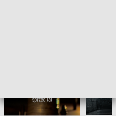
Papyn pyto
Rączka gotuje
HISTORIA