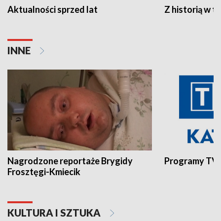
Aktualności sprzed lat
Z historią w tl
INNE
Nagrodzone reportaże Brygidy
Programy TVP
Frosztęgi-Kmiecik
KULTURA I SZTUKA