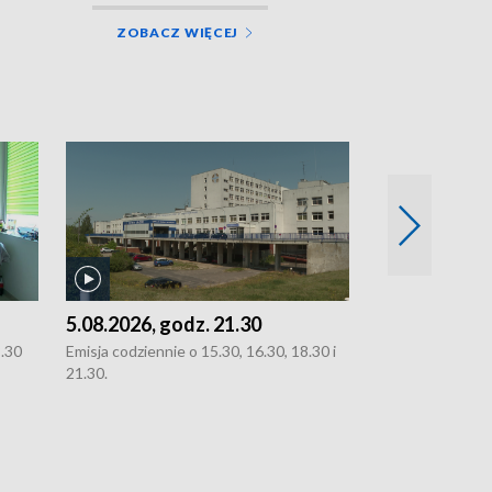
ZOBACZ WIĘCEJ
5.08.2026, godz. 21.30
5.08.2026, g
8.30
Emisja codziennie o 15.30, 16.30, 18.30 i
Emisja codziennie
21.30.
21.30.