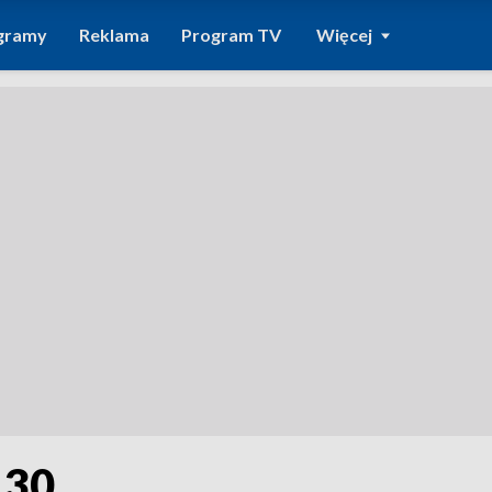
gramy
Reklama
Program TV
Więcej
.30