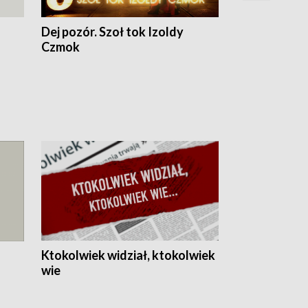
Dej pozór. Szoł tok Izoldy
Dzień z blisk
Czmok
Ktokolwiek widział, ktokolwiek
wie