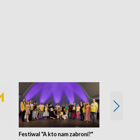
Festiwal "A kto nam zabroni?"
Mikrokosmo