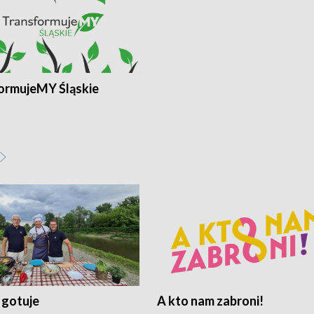
ormujeMY Śląskie
 gotuje
A kto nam zabroni!