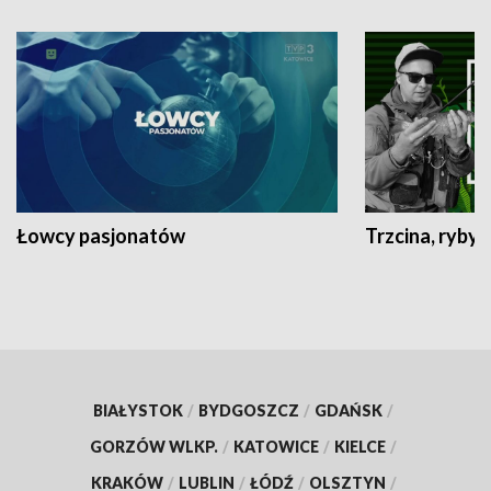
Łowcy pasjonatów
Trzcina, ryby 
BIAŁYSTOK
/
BYDGOSZCZ
/
GDAŃSK
/
GORZÓW WLKP.
/
KATOWICE
/
KIELCE
/
KRAKÓW
/
LUBLIN
/
ŁÓDŹ
/
OLSZTYN
/