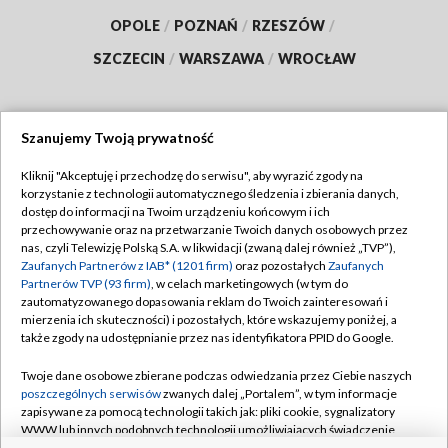
OPOLE
/
POZNAŃ
/
RZESZÓW
/
SZCZECIN
/
WARSZAWA
/
WROCŁAW
Szanujemy Twoją prywatność
Dołącz do nas:
Kliknij "Akceptuję i przechodzę do serwisu", aby wyrazić zgody na
korzystanie z technologii automatycznego śledzenia i zbierania danych,
TVP
dostęp do informacji na Twoim urządzeniu końcowym i ich
Abonament TVP
przechowywanie oraz na przetwarzanie Twoich danych osobowych przez
Regulamin TVP
nas, czyli Telewizję Polską S.A. w likwidacji (zwaną dalej również „TVP”),
Emisja w TVP
Polityka prywatności
Zaufanych Partnerów z IAB* (1201 firm)
oraz pozostałych
Zaufanych
Partnerów TVP (93 firm)
, w celach marketingowych (w tym do
Centrum informacji TVP
Moje zgody
zautomatyzowanego dopasowania reklam do Twoich zainteresowań i
mierzenia ich skuteczności) i pozostałych, które wskazujemy poniżej, a
Naziemna Telewizja Cyfrowa
Pomoc
także zgody na udostępnianie przez nas identyfikatora PPID do Google.
Sklep TVP
Biuro reklamy
Twoje dane osobowe zbierane podczas odwiedzania przez Ciebie naszych
Rada Programowa
Kontakt
poszczególnych serwisów
zwanych dalej „Portalem”, w tym informacje
zapisywane za pomocą technologii takich jak: pliki cookie, sygnalizatory
System NOS
WWW lub innych podobnych technologii umożliwiających świadczenie
dopasowanych i bezpiecznych usług, personalizację treści oraz reklam,