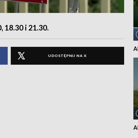
, 18.30 i 21.30.
A
UDOSTĘPNIJ NA X
A