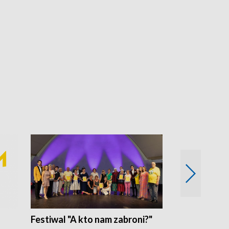
Festiwal "A kto nam zabroni?"
Mikrokosmo