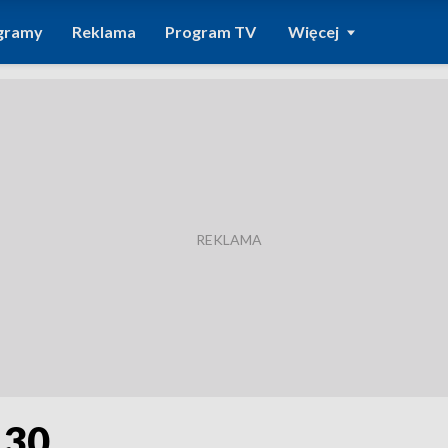
gramy
Reklama
Program TV
Więcej
.30