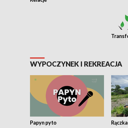
Transf
WYPOCZYNEK I REKREACJA
Papyn pyto
Rączka