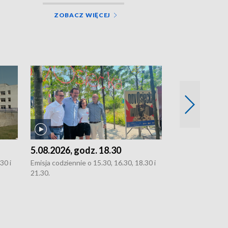
ZOBACZ WIĘCEJ
5.08.2026, godz. 18.30
4.08.2026, g
30 i
Emisja codziennie o 15.30, 16.30, 18.30 i
Emisja codziennie
21.30.
21.30.