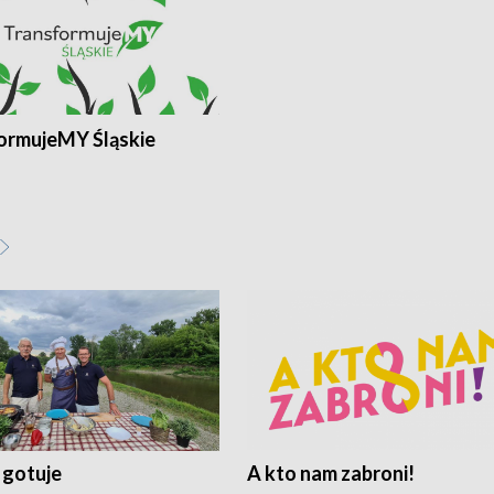
ormujeMY Śląskie
 gotuje
A kto nam zabroni!