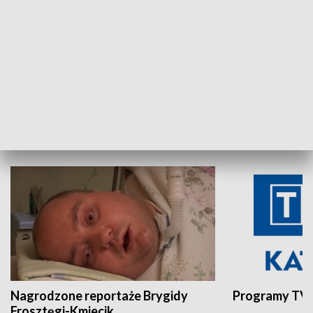
Aktualności sprzed lat
Z historią w tl
INNE
Nagrodzone reportaże Brygidy
Programy TVP
Frosztęgi-Kmiecik