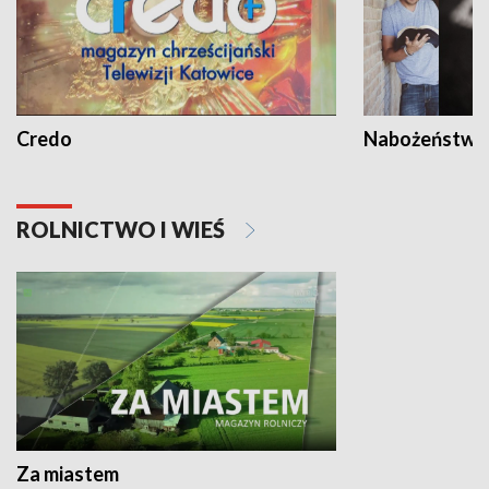
Credo
Nabożeństwa 
ROLNICTWO I WIEŚ
Za miastem