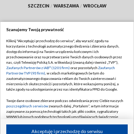
SZCZECIN
/
WARSZAWA
/
WROCŁAW
Szanujemy Twoją prywatność
Dołącz do nas:
Kliknij "Akceptuję i przechodzę do serwisu", aby wyrazić zgody na
korzystanie z technologii automatycznego śledzenia i zbierania danych,
TVP
dostęp do informacji na Twoim urządzeniu końcowym i ich
Abonament TVP
przechowywanie oraz na przetwarzanie Twoich danych osobowych przez
Regulamin TVP
nas, czyli Telewizję Polską S.A. w likwidacji (zwaną dalej również „TVP”),
Emisja w TVP
Polityka prywatności
Zaufanych Partnerów z IAB* (1201 firm)
oraz pozostałych
Zaufanych
Partnerów TVP (93 firm)
, w celach marketingowych (w tym do
Centrum informacji TVP
Moje zgody
zautomatyzowanego dopasowania reklam do Twoich zainteresowań i
mierzenia ich skuteczności) i pozostałych, które wskazujemy poniżej, a
Naziemna Telewizja Cyfrowa
Pomoc
także zgody na udostępnianie przez nas identyfikatora PPID do Google.
Sklep TVP
Biuro reklamy
Twoje dane osobowe zbierane podczas odwiedzania przez Ciebie naszych
Rada Programowa
Kontakt
poszczególnych serwisów
zwanych dalej „Portalem”, w tym informacje
zapisywane za pomocą technologii takich jak: pliki cookie, sygnalizatory
System NOS
WWW lub innych podobnych technologii umożliwiających świadczenie
dopasowanych i bezpiecznych usług, personalizację treści oraz reklam,
Informacje o nadawcy
Kanały
udostępnianie funkcji mediów społecznościowych oraz analizowanie
Akceptuję i przechodzę do serwisu
ruchu w Internecie.
Program dla prasy