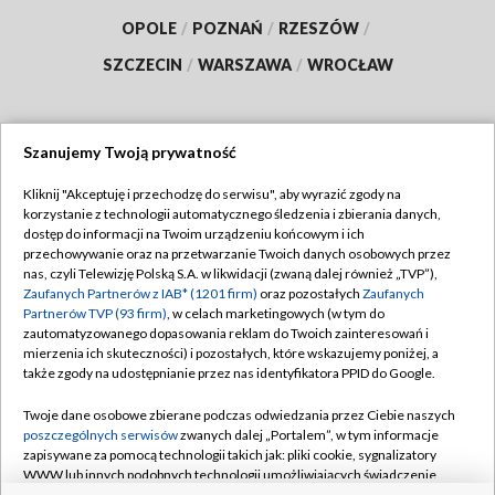
OPOLE
/
POZNAŃ
/
RZESZÓW
/
SZCZECIN
/
WARSZAWA
/
WROCŁAW
Szanujemy Twoją prywatność
Dołącz do nas:
Kliknij "Akceptuję i przechodzę do serwisu", aby wyrazić zgody na
korzystanie z technologii automatycznego śledzenia i zbierania danych,
TVP
dostęp do informacji na Twoim urządzeniu końcowym i ich
Abonament TVP
przechowywanie oraz na przetwarzanie Twoich danych osobowych przez
Regulamin TVP
nas, czyli Telewizję Polską S.A. w likwidacji (zwaną dalej również „TVP”),
Emisja w TVP
Polityka prywatności
Zaufanych Partnerów z IAB* (1201 firm)
oraz pozostałych
Zaufanych
Partnerów TVP (93 firm)
, w celach marketingowych (w tym do
Centrum informacji TVP
Moje zgody
zautomatyzowanego dopasowania reklam do Twoich zainteresowań i
mierzenia ich skuteczności) i pozostałych, które wskazujemy poniżej, a
Naziemna Telewizja Cyfrowa
Pomoc
także zgody na udostępnianie przez nas identyfikatora PPID do Google.
Sklep TVP
Biuro reklamy
Twoje dane osobowe zbierane podczas odwiedzania przez Ciebie naszych
Rada Programowa
Kontakt
poszczególnych serwisów
zwanych dalej „Portalem”, w tym informacje
zapisywane za pomocą technologii takich jak: pliki cookie, sygnalizatory
System NOS
WWW lub innych podobnych technologii umożliwiających świadczenie
dopasowanych i bezpiecznych usług, personalizację treści oraz reklam,