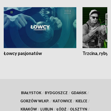
Łowcy pasjonatów
Trzcina, ryby 
BIAŁYSTOK
/
BYDGOSZCZ
/
GDAŃSK
/
GORZÓW WLKP.
/
KATOWICE
/
KIELCE
/
KRAKÓW
/
LUBLIN
/
ŁÓDŹ
/
OLSZTYN
/