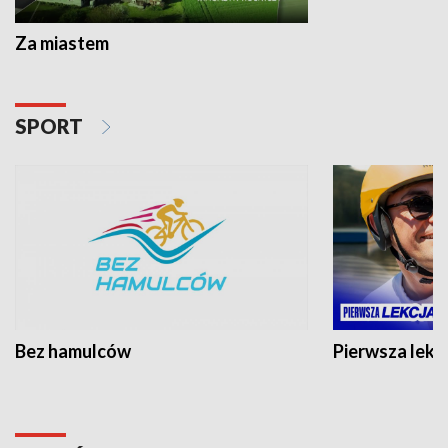
Za miastem
SPORT
Bez hamulców
Pierwsza lekc