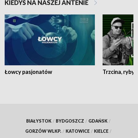
KIEDYŚ NA NASZEJ ANTENIE
Łowcy pasjonatów
Trzcina, ryby 
BIAŁYSTOK
/
BYDGOSZCZ
/
GDAŃSK
/
GORZÓW WLKP.
/
KATOWICE
/
KIELCE
/