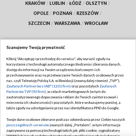
KRAKÓW
/
LUBLIN
/
ŁÓDŹ
/
OLSZTYN
/
OPOLE
/
POZNAŃ
/
RZESZÓW
/
SZCZECIN
/
WARSZAWA
/
WROCŁAW
Szanujemy Twoją prywatność
Dołącz do nas:
Kliknij "Akceptuję i przechodzę do serwisu", aby wyrazić zgody na
korzystanie z technologii automatycznego śledzenia i zbierania danych,
TVP
dostęp do informacji na Twoim urządzeniu końcowym i ich
Abonament TVP
przechowywanie oraz na przetwarzanie Twoich danych osobowych przez
Regulamin TVP
nas, czyli Telewizję Polską S.A. w likwidacji (zwaną dalej również „TVP”),
Emisja w TVP
Polityka prywatności
Zaufanych Partnerów z IAB* (1201 firm)
oraz pozostałych
Zaufanych
Partnerów TVP (93 firm)
, w celach marketingowych (w tym do
Centrum informacji TVP
Moje zgody
zautomatyzowanego dopasowania reklam do Twoich zainteresowań i
mierzenia ich skuteczności) i pozostałych, które wskazujemy poniżej, a
Naziemna Telewizja Cyfrowa
Pomoc
także zgody na udostępnianie przez nas identyfikatora PPID do Google.
Sklep TVP
Biuro reklamy
Twoje dane osobowe zbierane podczas odwiedzania przez Ciebie naszych
Rada Programowa
Kontakt
poszczególnych serwisów
zwanych dalej „Portalem”, w tym informacje
zapisywane za pomocą technologii takich jak: pliki cookie, sygnalizatory
System NOS
WWW lub innych podobnych technologii umożliwiających świadczenie