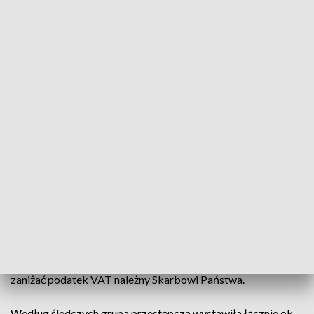
(tzw. karuzela VAT), którego przedmiotem były wyroby
funeralne, m.in. trumny.
Prokurator oskarżył 21 osób o popełnienie łącznie 76
przestępstw m.in. wystawianie nierzetelnych faktur VAT,
pranie pieniędzy, podżeganie do popełnienia tych
przestępstw oraz udział w zorganizowanej grupie
przestępczej.
Jak działała grupa
Członkowie grupy mieli brać udział w łańcuszkowej,
fikcyjnej sprzedaży wyrobów funeralnych, których obrót
dokumentowali poprzez wystawienie fałszywych faktur VAT.
Mieli także sporządzać nierzetelne deklaracje VAT i
występować do Urzędów Skarbowych o zwrot nadwyżki lub
zaniżać podatek VAT należny Skarbowi Państwa.
Według śledczych grupa przestępcza wystawiła łącznie ok.