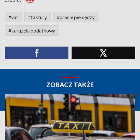
#vat
#faktury
#pranie pieniędzy
#karuzela podatkowa
ZOBACZ TAKŻE