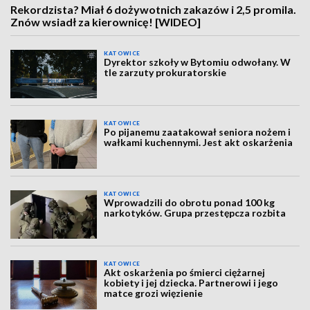
Rekordzista? Miał 6 dożywotnich zakazów i 2,5 promila.
Znów wsiadł za kierownicę! [WIDEO]
KATOWICE
Dyrektor szkoły w Bytomiu odwołany. W
tle zarzuty prokuratorskie
KATOWICE
Po pijanemu zaatakował seniora nożem i
wałkami kuchennymi. Jest akt oskarżenia
KATOWICE
Wprowadzili do obrotu ponad 100 kg
narkotyków. Grupa przestępcza rozbita
KATOWICE
Akt oskarżenia po śmierci ciężarnej
kobiety i jej dziecka. Partnerowi i jego
matce grozi więzienie