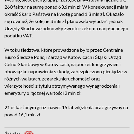
260 faktur na sumę ponad 63,6 mln zł. W konsekwencji miała
okraść Skarb Państwa na kwotę ponad 1,3 mln zł. Okazało
się również, że kolejne 3 mln zł planowała wyłudzić, jednak
Urzędy Skarbowe odmówiły zwrotu rzekomo nadpłaconego
podatku VAT.
W toku śledztwa, które prowadzone było przez Centralne
Biuro Śledcze Policji Zarząd w Katowicach i Śląski Urząd
Celno-Skarbowy w Katowicach, na poczet kar grzywien i
obowiązku naprawienia szkody, zabezpieczono pieniądze w
różnych walutach, zegarek, nieruchomości oraz
wierzytelności z tytułu otrzymywanego wynagrodzenia i
emerytury o łącznej wartości 2 mln zł.
21 oskarżonym grozi nawet 15 lat więzienia oraz grzywny na
ponad 16,1 mln zł.
Źródło: