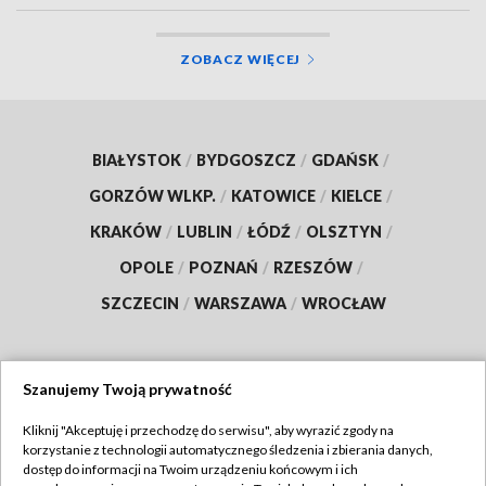
ZOBACZ WIĘCEJ
BIAŁYSTOK
/
BYDGOSZCZ
/
GDAŃSK
/
GORZÓW WLKP.
/
KATOWICE
/
KIELCE
/
KRAKÓW
/
LUBLIN
/
ŁÓDŹ
/
OLSZTYN
/
OPOLE
/
POZNAŃ
/
RZESZÓW
/
SZCZECIN
/
WARSZAWA
/
WROCŁAW
Szanujemy Twoją prywatność
Dołącz do nas:
Kliknij "Akceptuję i przechodzę do serwisu", aby wyrazić zgody na
korzystanie z technologii automatycznego śledzenia i zbierania danych,
TVP
dostęp do informacji na Twoim urządzeniu końcowym i ich