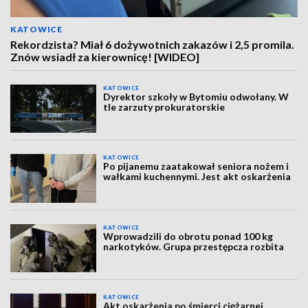
KATOWICE
Rekordzista? Miał 6 dożywotnich zakazów i 2,5 promila.
Znów wsiadł za kierownicę! [WIDEO]
KATOWICE
Dyrektor szkoły w Bytomiu odwołany. W
tle zarzuty prokuratorskie
KATOWICE
Po pijanemu zaatakował seniora nożem i
wałkami kuchennymi. Jest akt oskarżenia
KATOWICE
Wprowadzili do obrotu ponad 100 kg
narkotyków. Grupa przestępcza rozbita
KATOWICE
Akt oskarżenia po śmierci ciężarnej