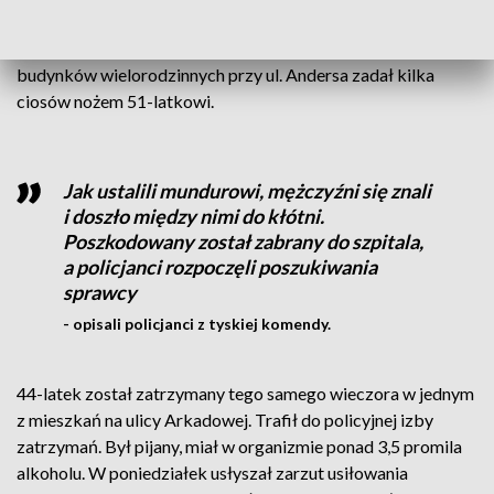
został zaatakowany nożem. Wysłani na miejsce policjanci
ustalili, że sprawca na klatce schodowej w jednym z
budynków wielorodzinnych przy ul. Andersa zadał kilka
ciosów nożem 51-latkowi.
Jak ustalili mundurowi, mężczyźni się znali
i doszło między nimi do kłótni.
Poszkodowany został zabrany do szpitala,
a policjanci rozpoczęli poszukiwania
sprawcy
- opisali policjanci z tyskiej komendy.
44-latek został zatrzymany tego samego wieczora w jednym
z mieszkań na ulicy Arkadowej. Trafił do policyjnej izby
zatrzymań. Był pijany, miał w organizmie ponad 3,5 promila
alkoholu. W poniedziałek usłyszał zarzut usiłowania