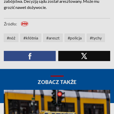
zabójstwa. Decyzją sądu został aresztowany. Może mu
grozić nawet dożywocie.
Źródło:
#nóż
#kłótnia
#areszt
#policja
#tychy
ZOBACZ TAKŻE