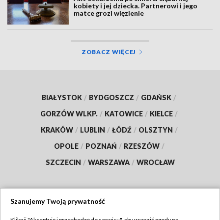
kobiety i jej dziecka. Partnerowi i jego
matce grozi więzienie
ZOBACZ WIĘCEJ
BIAŁYSTOK
/
BYDGOSZCZ
/
GDAŃSK
/
GORZÓW WLKP.
/
KATOWICE
/
KIELCE
/
KRAKÓW
/
LUBLIN
/
ŁÓDŹ
/
OLSZTYN
/
OPOLE
/
POZNAŃ
/
RZESZÓW
/
SZCZECIN
/
WARSZAWA
/
WROCŁAW
Szanujemy Twoją prywatność
Dołącz do nas:
Kliknij "Akceptuję i przechodzę do serwisu", aby wyrazić zgody na