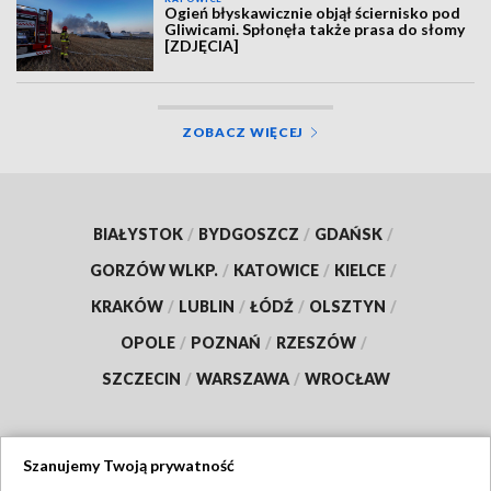
Ogień błyskawicznie objął ściernisko pod
Gliwicami. Spłonęła także prasa do słomy
[ZDJĘCIA]
ZOBACZ WIĘCEJ
BIAŁYSTOK
/
BYDGOSZCZ
/
GDAŃSK
/
GORZÓW WLKP.
/
KATOWICE
/
KIELCE
/
KRAKÓW
/
LUBLIN
/
ŁÓDŹ
/
OLSZTYN
/
OPOLE
/
POZNAŃ
/
RZESZÓW
/
SZCZECIN
/
WARSZAWA
/
WROCŁAW
Szanujemy Twoją prywatność
Dołącz do nas: