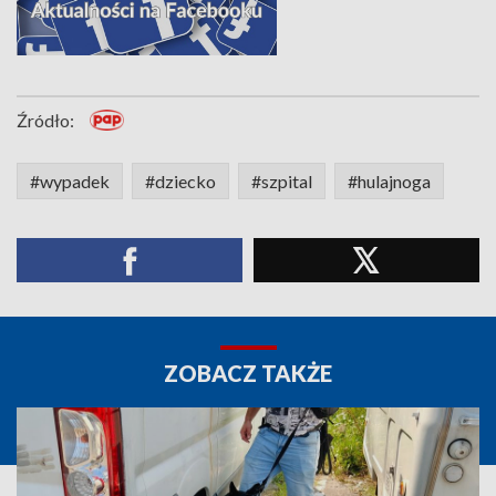
Źródło:
#wypadek
#dziecko
#szpital
#hulajnoga
ZOBACZ TAKŻE