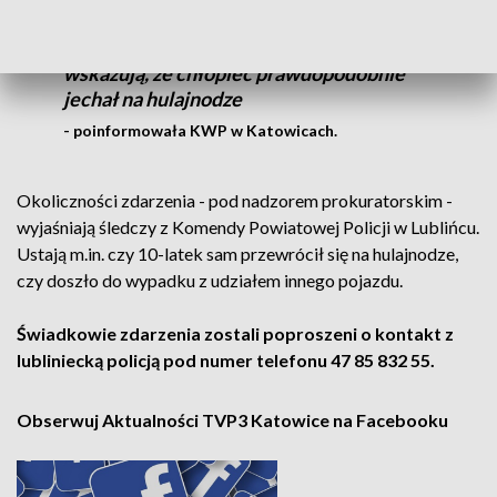
chłopiec w ciężkim stanie trafił do
szpitala. Wstępne ustalenia policjantów
wskazują, że chłopiec prawdopodobnie
jechał na hulajnodze
- poinformowała KWP w Katowicach.
Okoliczności zdarzenia - pod nadzorem prokuratorskim -
wyjaśniają śledczy z Komendy Powiatowej Policji w Lublińcu.
Ustają m.in. czy 10-latek sam przewrócił się na hulajnodze,
czy doszło do wypadku z udziałem innego pojazdu.
Świadkowie zdarzenia zostali poproszeni o kontakt z
lubliniecką policją pod numer telefonu 47 85 832 55.
Obserwuj Aktualności TVP3 Katowice na Facebooku