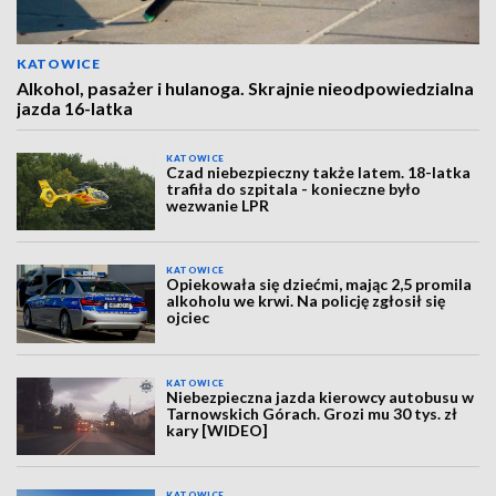
KATOWICE
Alkohol, pasażer i hulanoga. Skrajnie nieodpowiedzialna
jazda 16-latka
KATOWICE
Czad niebezpieczny także latem. 18-latka
trafiła do szpitala - konieczne było
wezwanie LPR
KATOWICE
Opiekowała się dziećmi, mając 2,5 promila
alkoholu we krwi. Na policję zgłosił się
ojciec
KATOWICE
Niebezpieczna jazda kierowcy autobusu w
Tarnowskich Górach. Grozi mu 30 tys. zł
kary [WIDEO]
KATOWICE