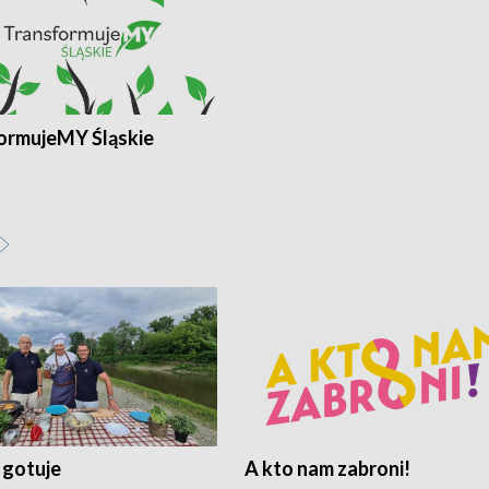
ormujeMY Śląskie
 gotuje
A kto nam zabroni!