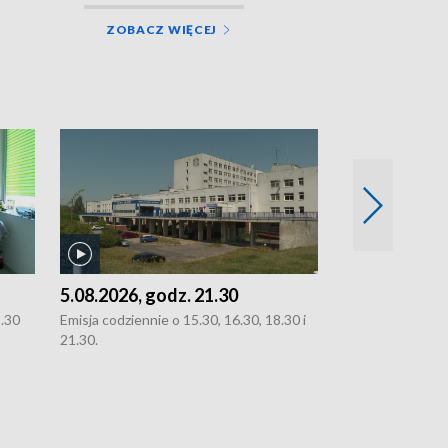
ZOBACZ WIĘCEJ
5.08.2026, godz. 21.30
5.08.2026, g
8.30
Emisja codziennie o 15.30, 16.30, 18.30 i
Emisja codziennie
21.30.
21.30.