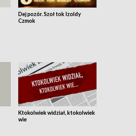
Dej pozór. Szoł tok Izoldy
Dzień z blisk
Czmok
Ktokolwiek widział, ktokolwiek
wie