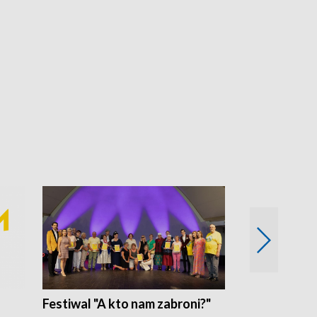
Festiwal "A kto nam zabroni?"
Mikrokosmo