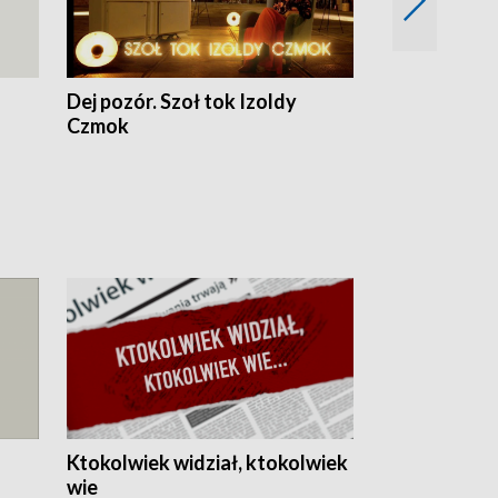
Dej pozór. Szoł tok Izoldy
Dzień z blisk
Czmok
Ktokolwiek widział, ktokolwiek
wie