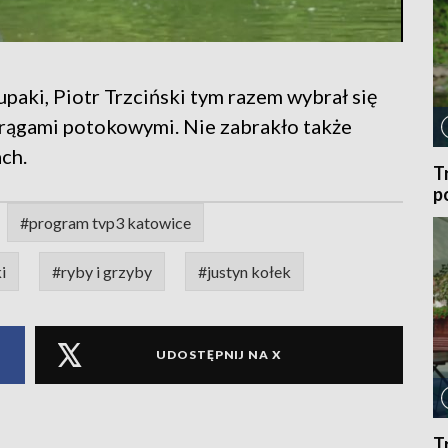
paki, Piotr Trzciński tym razem wybrał się
strągami potokowymi. Nie zabrakło także
ch.
T
p
#program tvp3 katowice
i
#ryby i grzyby
#justyn kołek
UDOSTĘPNIJ NA X
T