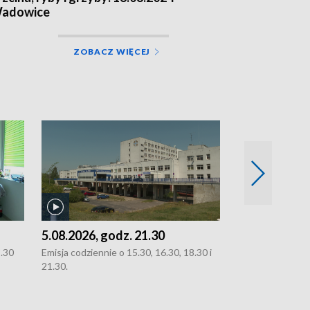
adowice
ZOBACZ WIĘCEJ
5.08.2026, godz. 21.30
5.08.2026, g
8.30
Emisja codziennie o 15.30, 16.30, 18.30 i
Emisja codziennie
21.30.
21.30.