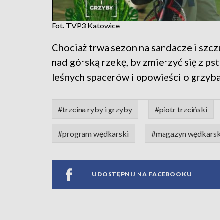
Fot. TVP3 Katowice
Chociaż trwa sezon na sandacze i szczu
nad górską rzekę, by zmierzyć się z p
leśnych spacerów i opowieści o grzyba
#trzcina ryby i grzyby
#piotr trzciński
#program wędkarski
#magazyn wędkarsk
UDOSTĘPNIJ NA FACEBOOKU