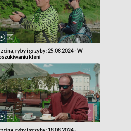
rzcina, ryby i grzyby: 25.08.2024 - W
oszukiwaniu kleni
rzcina, ryby i grzyby: 18.08.2024 -