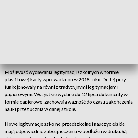
Zmiana wynika z nowelizacji ustawy o dokumentach
publicznych i wydanego na jej podstawie rozporządzenia
ministra spraw wewnętrznych i administracji.
Legitymacje nowe i plastikowe
Możliwość wydawania legitymacji szkolnych w formie
plastikowej karty wprowadzono w 2018 roku. Do tej pory
funkcjonowały na równi z tradycyjnymi legitymacjami
papierowymi. Wszystkie wydane do 12 lipca dokumenty w
formie papierowej zachowują ważność do czasu zakończenia
nauki przez ucznia w danej szkole.
Nowe legitymacje szkolne, przedszkolne i nauczycielskie
mają odpowiednie zabezpieczenia w podłożu i w druku. Są