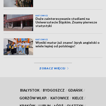
KATOWICE
Duże zainteresowanie studiami na
Uniwersytecie Śląskim. Znamy pierwsze
statystyki
KATOWICE
Wyniki matur już znane! Język angielski o
wiele lepiej od polskiego!
ZOBACZ WIĘCEJ
BIAŁYSTOK
/
BYDGOSZCZ
/
GDAŃSK
/
GORZÓW WLKP.
/
KATOWICE
/
KIELCE
/
KRAKÓW
/
LUBLIN
/
ŁÓDŹ
/
OLSZTYN
/