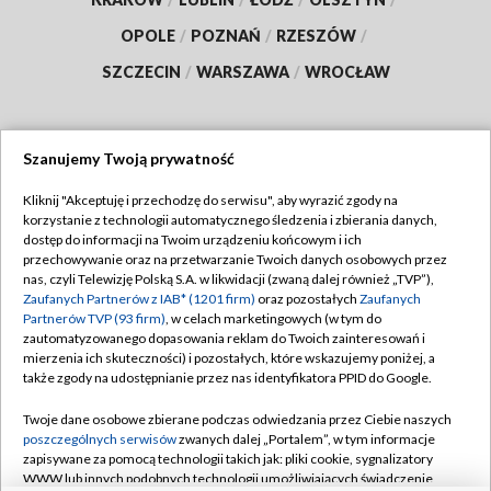
OPOLE
/
POZNAŃ
/
RZESZÓW
/
SZCZECIN
/
WARSZAWA
/
WROCŁAW
Szanujemy Twoją prywatność
Dołącz do nas:
Kliknij "Akceptuję i przechodzę do serwisu", aby wyrazić zgody na
korzystanie z technologii automatycznego śledzenia i zbierania danych,
TVP
dostęp do informacji na Twoim urządzeniu końcowym i ich
Abonament TVP
przechowywanie oraz na przetwarzanie Twoich danych osobowych przez
Regulamin TVP
nas, czyli Telewizję Polską S.A. w likwidacji (zwaną dalej również „TVP”),
Emisja w TVP
Polityka prywatności
Zaufanych Partnerów z IAB* (1201 firm)
oraz pozostałych
Zaufanych
Partnerów TVP (93 firm)
, w celach marketingowych (w tym do
Centrum informacji TVP
Moje zgody
zautomatyzowanego dopasowania reklam do Twoich zainteresowań i
mierzenia ich skuteczności) i pozostałych, które wskazujemy poniżej, a
Naziemna Telewizja Cyfrowa
Pomoc
także zgody na udostępnianie przez nas identyfikatora PPID do Google.
Sklep TVP
Biuro reklamy
Twoje dane osobowe zbierane podczas odwiedzania przez Ciebie naszych
Rada Programowa
Kontakt
poszczególnych serwisów
zwanych dalej „Portalem”, w tym informacje
zapisywane za pomocą technologii takich jak: pliki cookie, sygnalizatory
System NOS
WWW lub innych podobnych technologii umożliwiających świadczenie