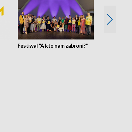
Festiwal "A kto nam zabroni?"
Mikrokosmo