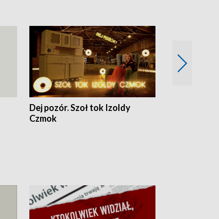
Dej pozór. Szoł tok Izoldy
Dzień z blisk
Czmok