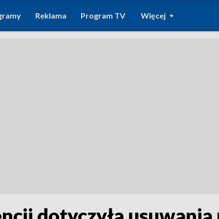
gramy
Reklama
Program TV
Więcej
ncji dotyczyła usuwania