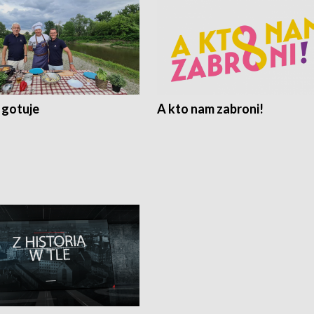
 gotuje
A kto nam zabroni!