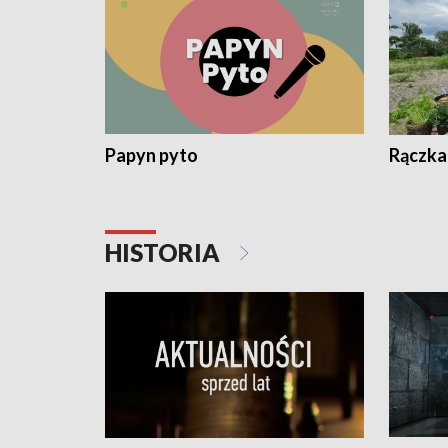
Papyn pyto
Rączka
HISTORIA