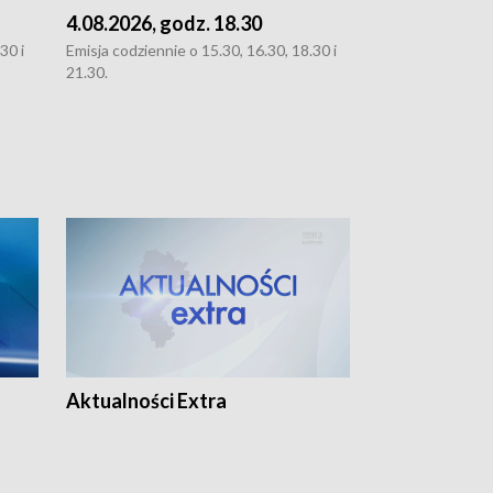
4.08.2026, godz. 18.30
3.08.2026, g
30 i
Emisja codziennie o 15.30, 16.30, 18.30 i
Emisja codziennie
21.30.
oraz 21.30
Aktualności Extra