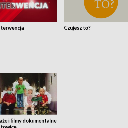
nterwencja
Czujesz to?
aże i filmy dokumentalne
towice