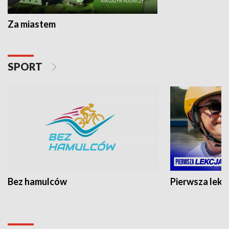
Za miastem
SPORT
Bez hamulców
Pierwsza lekc