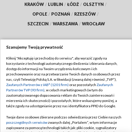
KRAKÓW
/
LUBLIN
/
ŁÓDŹ
/
OLSZTYN
/
OPOLE
/
POZNAŃ
/
RZESZÓW
/
SZCZECIN
/
WARSZAWA
/
WROCŁAW
Szanujemy Twoją prywatność
Dołącz do nas:
Kliknij "Akceptuję i przechodzę do serwisu", aby wyrazić zgody na
korzystanie z technologii automatycznego śledzenia i zbierania danych,
TVP
dostęp do informacji na Twoim urządzeniu końcowym i ich
Abonament TVP
przechowywanie oraz na przetwarzanie Twoich danych osobowych przez
Regulamin TVP
nas, czyli Telewizję Polską S.A. w likwidacji (zwaną dalej również „TVP”),
Emisja w TVP
Polityka prywatności
Zaufanych Partnerów z IAB* (1201 firm)
oraz pozostałych
Zaufanych
Partnerów TVP (93 firm)
, w celach marketingowych (w tym do
Centrum informacji TVP
Moje zgody
zautomatyzowanego dopasowania reklam do Twoich zainteresowań i
mierzenia ich skuteczności) i pozostałych, które wskazujemy poniżej, a
Naziemna Telewizja Cyfrowa
Pomoc
także zgody na udostępnianie przez nas identyfikatora PPID do Google.
Sklep TVP
Biuro reklamy
Twoje dane osobowe zbierane podczas odwiedzania przez Ciebie naszych
Rada Programowa
Kontakt
poszczególnych serwisów
zwanych dalej „Portalem”, w tym informacje
zapisywane za pomocą technologii takich jak: pliki cookie, sygnalizatory
System NOS