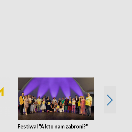
Festiwal "A kto nam zabroni?"
Mikrokosmo