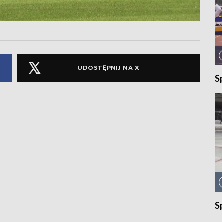
UDOSTĘPNIJ NA X
S
S