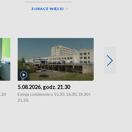
ZOBACZ WIĘCEJ
5.08.2026, godz. 21.30
5.08.2026, g
8.30
Emisja codziennie o 15.30, 16.30, 18.30 i
Emisja codziennie
21.30.
21.30.