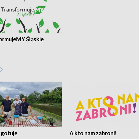
ormujeMY Śląskie
 gotuje
A kto nam zabroni!