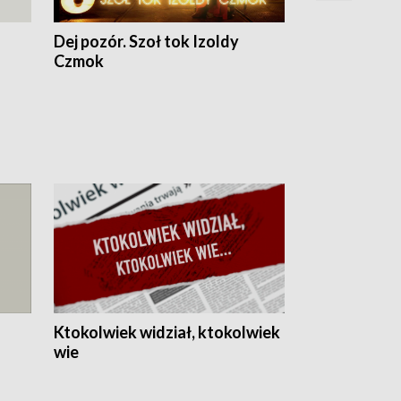
Dej pozór. Szoł tok Izoldy
Dzień z blisk
Czmok
Ktokolwiek widział, ktokolwiek
wie