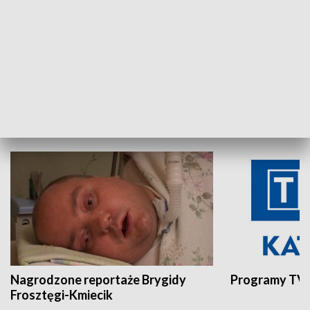
Aktualności sprzed lat
Z historią w tl
INNE
Nagrodzone reportaże Brygidy
Programy TVP
Frosztęgi-Kmiecik