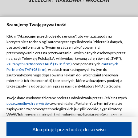
SZCZECIN
/
WARSZAWA
/
WROCŁAW
Szanujemy Twoją prywatność
Dołącz do nas:
Kliknij "Akceptuję i przechodzę do serwisu", aby wyrazić zgody na
korzystanie z technologii automatycznego śledzenia i zbierania danych,
TVP
dostęp do informacji na Twoim urządzeniu końcowym i ich
Abonament TVP
przechowywanie oraz na przetwarzanie Twoich danych osobowych przez
Regulamin TVP
nas, czyli Telewizję Polską S.A. w likwidacji (zwaną dalej również „TVP”),
Emisja w TVP
Polityka prywatności
Zaufanych Partnerów z IAB* (1201 firm)
oraz pozostałych
Zaufanych
Partnerów TVP (93 firm)
, w celach marketingowych (w tym do
Centrum informacji TVP
Moje zgody
zautomatyzowanego dopasowania reklam do Twoich zainteresowań i
mierzenia ich skuteczności) i pozostałych, które wskazujemy poniżej, a
Naziemna Telewizja Cyfrowa
Pomoc
także zgody na udostępnianie przez nas identyfikatora PPID do Google.
Sklep TVP
Biuro reklamy
Twoje dane osobowe zbierane podczas odwiedzania przez Ciebie naszych
Rada Programowa
Kontakt
poszczególnych serwisów
zwanych dalej „Portalem”, w tym informacje
zapisywane za pomocą technologii takich jak: pliki cookie, sygnalizatory
System NOS
WWW lub innych podobnych technologii umożliwiających świadczenie
dopasowanych i bezpiecznych usług, personalizację treści oraz reklam,
Informacje o nadawcy
Kanały
udostępnianie funkcji mediów społecznościowych oraz analizowanie
Akceptuję i przechodzę do serwisu
ruchu w Internecie.
Program dla prasy