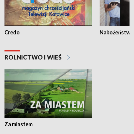
Credo
Nabożeństwa 
ROLNICTWO I WIEŚ
Za miastem