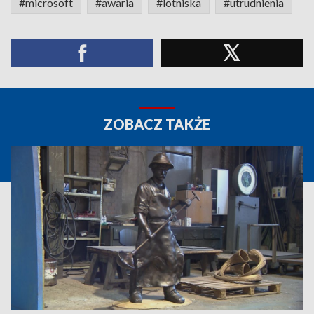
#microsoft
#awaria
#lotniska
#utrudnienia
ZOBACZ TAKŻE