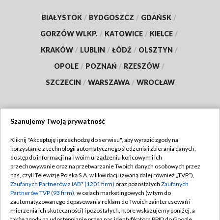
BIAŁYSTOK
/
BYDGOSZCZ
/
GDAŃSK
/
GORZÓW WLKP.
/
KATOWICE
/
KIELCE
/
KRAKÓW
/
LUBLIN
/
ŁÓDŹ
/
OLSZTYN
/
OPOLE
/
POZNAŃ
/
RZESZÓW
/
SZCZECIN
/
WARSZAWA
/
WROCŁAW
Szanujemy Twoją prywatność
Dołącz do nas:
Kliknij "Akceptuję i przechodzę do serwisu", aby wyrazić zgody na
korzystanie z technologii automatycznego śledzenia i zbierania danych,
TVP
dostęp do informacji na Twoim urządzeniu końcowym i ich
Abonament TVP
przechowywanie oraz na przetwarzanie Twoich danych osobowych przez
Regulamin TVP
nas, czyli Telewizję Polską S.A. w likwidacji (zwaną dalej również „TVP”),
Emisja w TVP
Polityka prywatności
Zaufanych Partnerów z IAB* (1201 firm)
oraz pozostałych
Zaufanych
Partnerów TVP (93 firm)
, w celach marketingowych (w tym do
Centrum informacji TVP
Moje zgody
zautomatyzowanego dopasowania reklam do Twoich zainteresowań i
mierzenia ich skuteczności) i pozostałych, które wskazujemy poniżej, a
Naziemna Telewizja Cyfrowa
Pomoc
także zgody na udostępnianie przez nas identyfikatora PPID do Google.