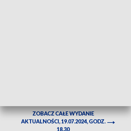
Fot. TVP3 Katowice
Globalna awaria systemów informatycznych
amerykańskiego giganta Microsoft. Być może
największa w historii IT. Na całym świecie występują
ogromne utrudnienia. Między innymi na lotniskach.
ZOBACZ CAŁE WYDANIE
AKTUALNOŚCI, 19.07.2024, GODZ.
18.30