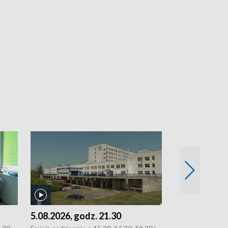
5.08.2026, godz. 21.30
5.08.2026, g