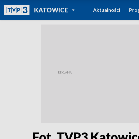
POWRÓT DO
KATOWICE
Aktualności
Pro
TVP REGIONY
Fot. TVP3 Katowic