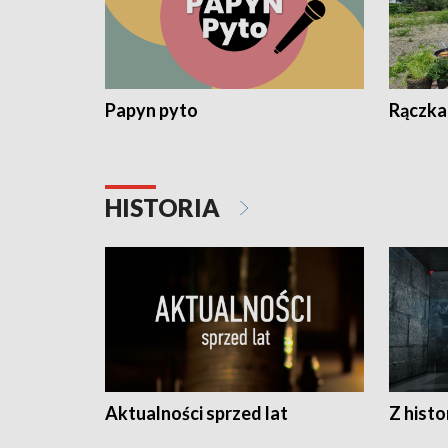
Papyn pyto
Rączka
HISTORIA
Aktualności sprzed lat
Z histo