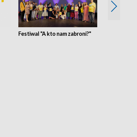
Festiwal "A kto nam zabroni?"
Mikrokosmo