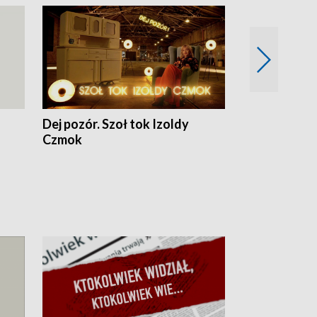
Dej pozór. Szoł tok Izoldy
Dzień z blisk
Czmok