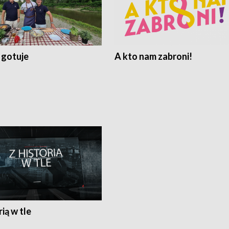
 gotuje
A kto nam zabroni!
rią w tle