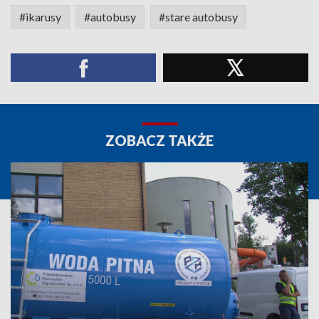
#ikarusy
#autobusy
#stare autobusy
ZOBACZ TAKŻE