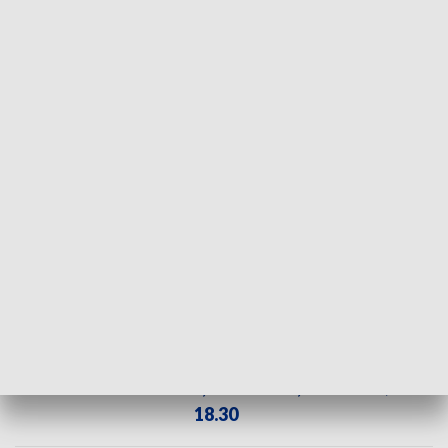
Fot. TVP3 Katowice
Transport Górnośląsko-Zagłębiowskiej Metropolii
wprowadził bezpłatną komunikację - jazdę
zabytkowymi autobusami. Historyczne pojazdy tym
razem kursują z Centrum Przesiadkowego z Zabrza
przez Gliwice do Pławniowic.
ZOBACZ CAŁE WYDANIE
AKTUALNOŚCI, 21.07.2024, GODZ.
18.30