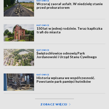
KATOWICE
Wczoraj zaorał asfalt. W niedzielę stanie
przed prokuratorem
KATOWICE
150 lat w jednej rodzinie. Teraz kapliczka
trafi do miasta
KATOWICE
Świętochłowice odnowią Park
Jordanowski i Urząd Stanu Cywilnego
KATOWICE
Historia wpisana we współczesność.
Powstanie park pamięci hutników
ZOBACZ WIĘCEJ