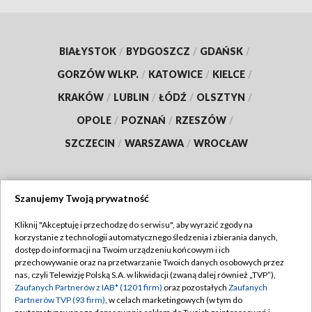
BIAŁYSTOK
/
BYDGOSZCZ
/
GDAŃSK
/
GORZÓW WLKP.
/
KATOWICE
/
KIELCE
/
KRAKÓW
/
LUBLIN
/
ŁÓDŹ
/
OLSZTYN
/
OPOLE
/
POZNAŃ
/
RZESZÓW
/
SZCZECIN
/
WARSZAWA
/
WROCŁAW
Szanujemy Twoją prywatność
Dołącz do nas:
Kliknij "Akceptuję i przechodzę do serwisu", aby wyrazić zgody na
korzystanie z technologii automatycznego śledzenia i zbierania danych,
TVP
dostęp do informacji na Twoim urządzeniu końcowym i ich
Abonament TVP
przechowywanie oraz na przetwarzanie Twoich danych osobowych przez
Regulamin TVP
nas, czyli Telewizję Polską S.A. w likwidacji (zwaną dalej również „TVP”),
Emisja w TVP
Polityka prywatności
Zaufanych Partnerów z IAB* (1201 firm)
oraz pozostałych
Zaufanych
Partnerów TVP (93 firm)
, w celach marketingowych (w tym do
Centrum informacji TVP
Moje zgody