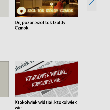
Dej pozór. Szoł tok Izoldy
Dzień z blisk
Czmok
Ktokolwiek widział, ktokolwiek
wie