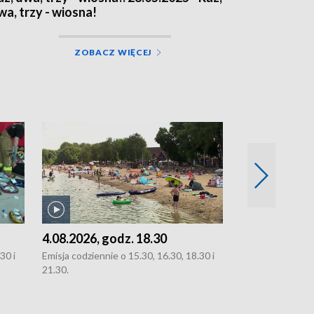
wa, trzy - wiosna!
ZOBACZ WIĘCEJ
4.08.2026, godz. 18.30
3.08.2026, g
30 i
Emisja codziennie o 15.30, 16.30, 18.30 i
Emisja codziennie
21.30.
oraz 21.30