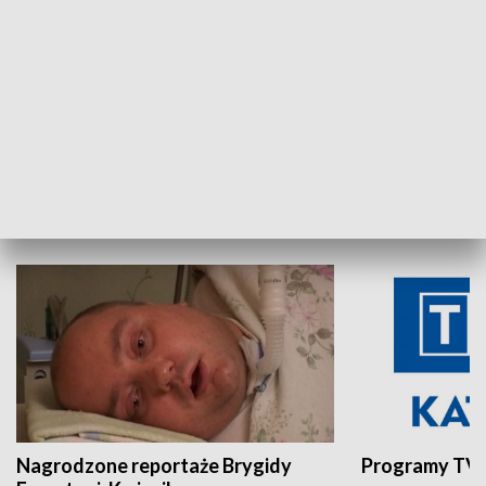
Aktualności sprzed lat
Z historią w tl
INNE
Nagrodzone reportaże Brygidy
Programy TVP