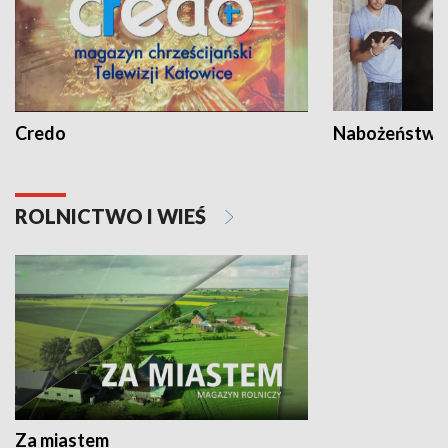
Credo
Nabożeństwa 
ROLNICTWO I WIEŚ
Za miastem