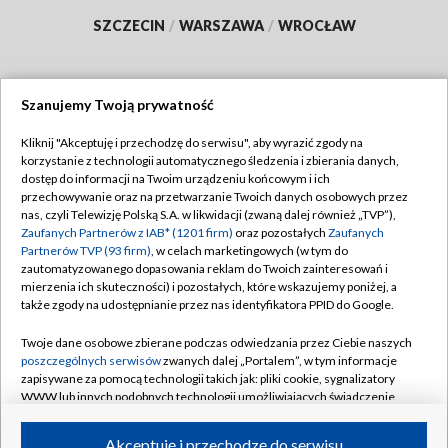
SZCZECIN
/
WARSZAWA
/
WROCŁAW
Szanujemy Twoją prywatność
Dołącz do nas:
Kliknij "Akceptuję i przechodzę do serwisu", aby wyrazić zgody na
korzystanie z technologii automatycznego śledzenia i zbierania danych,
TVP
dostęp do informacji na Twoim urządzeniu końcowym i ich
Abonament TVP
przechowywanie oraz na przetwarzanie Twoich danych osobowych przez
Regulamin TVP
nas, czyli Telewizję Polską S.A. w likwidacji (zwaną dalej również „TVP”),
Emisja w TVP
Polityka prywatności
Zaufanych Partnerów z IAB* (1201 firm)
oraz pozostałych
Zaufanych
Partnerów TVP (93 firm)
, w celach marketingowych (w tym do
Centrum informacji TVP
Moje zgody
zautomatyzowanego dopasowania reklam do Twoich zainteresowań i
mierzenia ich skuteczności) i pozostałych, które wskazujemy poniżej, a
Naziemna Telewizja Cyfrowa
Pomoc
także zgody na udostępnianie przez nas identyfikatora PPID do Google.
Sklep TVP
Biuro reklamy
Twoje dane osobowe zbierane podczas odwiedzania przez Ciebie naszych
Rada Programowa
Kontakt
poszczególnych serwisów
zwanych dalej „Portalem”, w tym informacje
zapisywane za pomocą technologii takich jak: pliki cookie, sygnalizatory
System NOS
WWW lub innych podobnych technologii umożliwiających świadczenie
dopasowanych i bezpiecznych usług, personalizację treści oraz reklam,
Informacje o nadawcy
Kanały
udostępnianie funkcji mediów społecznościowych oraz analizowanie
Akceptuję i przechodzę do serwisu