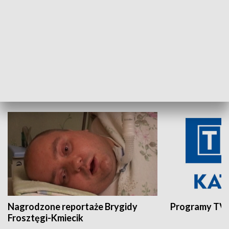
Aktualności sprzed lat
Z historią w tl
INNE
Nagrodzone reportaże Brygidy
Programy TVP
Frosztęgi-Kmiecik