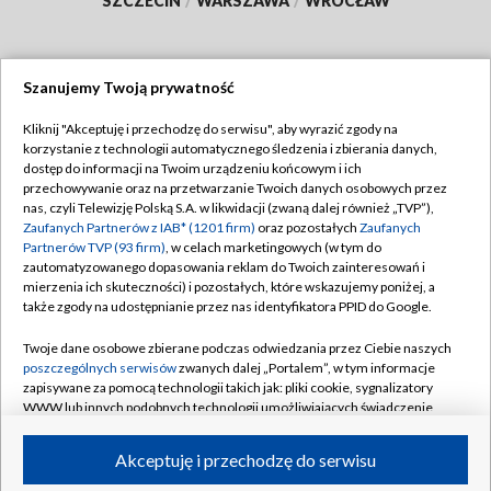
SZCZECIN
/
WARSZAWA
/
WROCŁAW
Szanujemy Twoją prywatność
Dołącz do nas:
Kliknij "Akceptuję i przechodzę do serwisu", aby wyrazić zgody na
korzystanie z technologii automatycznego śledzenia i zbierania danych,
TVP
dostęp do informacji na Twoim urządzeniu końcowym i ich
Abonament TVP
przechowywanie oraz na przetwarzanie Twoich danych osobowych przez
Regulamin TVP
nas, czyli Telewizję Polską S.A. w likwidacji (zwaną dalej również „TVP”),
Emisja w TVP
Polityka prywatności
Zaufanych Partnerów z IAB* (1201 firm)
oraz pozostałych
Zaufanych
Partnerów TVP (93 firm)
, w celach marketingowych (w tym do
Centrum informacji TVP
Moje zgody
zautomatyzowanego dopasowania reklam do Twoich zainteresowań i
mierzenia ich skuteczności) i pozostałych, które wskazujemy poniżej, a
Naziemna Telewizja Cyfrowa
Pomoc
także zgody na udostępnianie przez nas identyfikatora PPID do Google.
Sklep TVP
Biuro reklamy
Twoje dane osobowe zbierane podczas odwiedzania przez Ciebie naszych
Rada Programowa
Kontakt
poszczególnych serwisów
zwanych dalej „Portalem”, w tym informacje
zapisywane za pomocą technologii takich jak: pliki cookie, sygnalizatory
System NOS
WWW lub innych podobnych technologii umożliwiających świadczenie
dopasowanych i bezpiecznych usług, personalizację treści oraz reklam,
Informacje o nadawcy
Kanały
udostępnianie funkcji mediów społecznościowych oraz analizowanie
Akceptuję i przechodzę do serwisu
ruchu w Internecie.
Program dla prasy