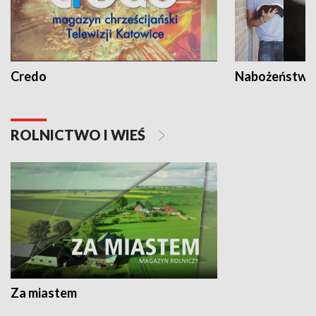
Credo
Nabożeństwa 
ROLNICTWO I WIEŚ
Za miastem