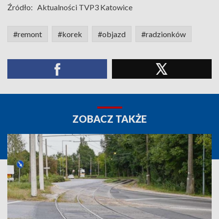
Źródło:
Aktualności TVP3 Katowice
#remont
#korek
#objazd
#radzionków
ZOBACZ TAKŻE