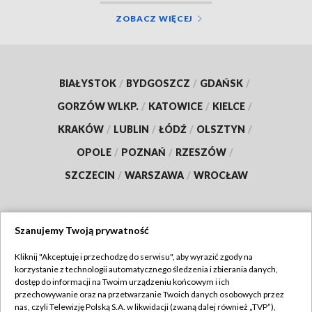
ZOBACZ WIĘCEJ
BIAŁYSTOK
/
BYDGOSZCZ
/
GDAŃSK
/
GORZÓW WLKP.
/
KATOWICE
/
KIELCE
/
KRAKÓW
/
LUBLIN
/
ŁÓDŹ
/
OLSZTYN
/
OPOLE
/
POZNAŃ
/
RZESZÓW
/
SZCZECIN
/
WARSZAWA
/
WROCŁAW
Szanujemy Twoją prywatność
Dołącz do nas:
Kliknij "Akceptuję i przechodzę do serwisu", aby wyrazić zgody na
korzystanie z technologii automatycznego śledzenia i zbierania danych,
TVP
dostęp do informacji na Twoim urządzeniu końcowym i ich
Abonament TVP
przechowywanie oraz na przetwarzanie Twoich danych osobowych przez
Regulamin TVP
nas, czyli Telewizję Polską S.A. w likwidacji (zwaną dalej również „TVP”),