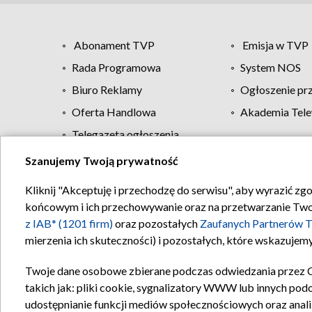
Abonament TVP
Emisja w TVP
Rada Programowa
System NOS
Biuro Reklamy
Ogłoszenie pr
Oferta Handlowa
Akademia Tele
Telegazeta ogłoszenia
Szanujemy Twoją prywatność
Regulamin TVP
Kliknij "Akceptuję i przechodzę do serwisu", aby wyrazić zg
końcowym i ich przechowywanie oraz na przetwarzanie Twoich
z IAB* (1201 firm)
oraz pozostałych
Zaufanych Partnerów T
mierzenia ich skuteczności) i pozostałych, które wskazujemy
Twoje dane osobowe zbierane podczas odwiedzania przez 
takich jak: pliki cookie, sygnalizatory WWW lub innych pod
udostępnianie funkcji mediów społecznościowych oraz anali