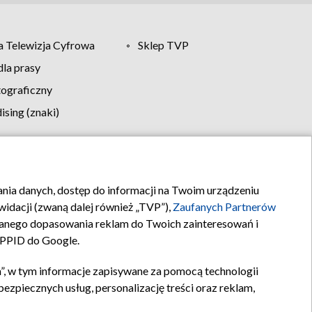
 Telewizja Cyfrowa
Sklep TVP
la prasy
tograficzny
sing (znaki)
klamy
Kontakt
rania danych, dostęp do informacji na Twoim urządzeniu
idacji (zwaną dalej również „TVP”),
Zaufanych Partnerów
anego dopasowania reklam do Twoich zainteresowań i
a PPID do Google.
”, w tym informacje zapisywane za pomocą technologii
zpiecznych usług, personalizację treści oraz reklam,