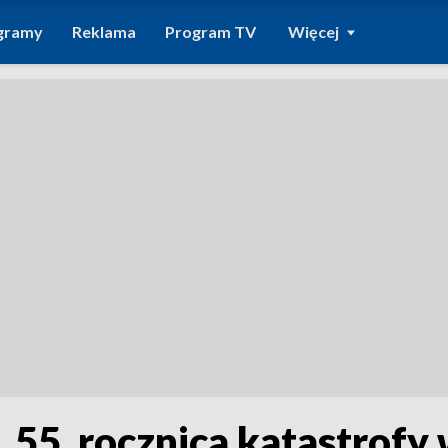
gramy
Reklama
Program TV
Więcej
 55. rocznica katastrofy