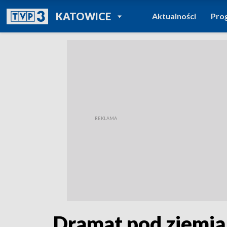
POWRÓT DO
KATOWICE
Aktualności
Pro
TVP REGIONY
Dramat pod ziemią.