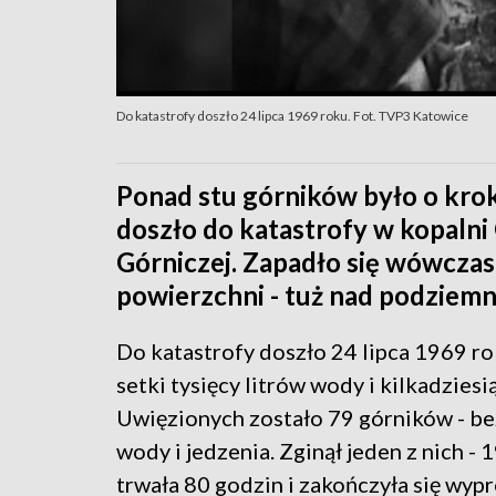
Do katastrofy doszło 24 lipca 1969 roku. Fot. TVP3 Katowice
Ponad stu górników było o krok
doszło do katastrofy w kopaln
Górniczej. Zapadło się wówczas
powierzchni - tuż nad podziemny
Do katastrofy doszło 24 lipca 1969 ro
setki tysięcy litrów wody i kilkadzies
Uwięzionych zostało 79 górników - be
wody i jedzenia. Zginął jeden z nich -
trwała 80 godzin i zakończyła się wy