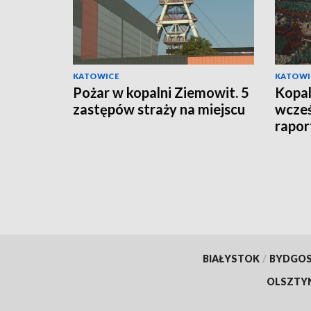
KATOWICE
KATOWI
Pożar w kopalni Ziemowit. 5
Kopal
zastępów straży na miejscu
wcześ
rapor
BIAŁYSTOK
/
BYDGO
OLSZTY