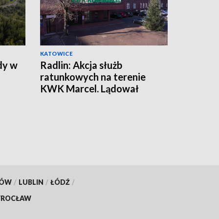
KATOWICE
dy w
Radlin: Akcja służb
ratunkowych na terenie
KWK Marcel. Lądował
śmigłowiec LPR
KÓW
/
LUBLIN
/
ŁÓDŹ
/
ROCŁAW