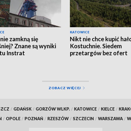
CE
KATOWICE
nie zamkną się
Nikt nie chce kupić hał
niej? Znane są wyniki
Kostuchnie. Siedem
tu Instrat
przetargów bez ofert
ZOBACZ WIĘCEJ
SZCZ
/
GDAŃSK
/
GORZÓW WLKP.
/
KATOWICE
/
KIELCE
/
KRA
N
/
OPOLE
/
POZNAŃ
/
RZESZÓW
/
SZCZECIN
/
WARSZAWA
/
W