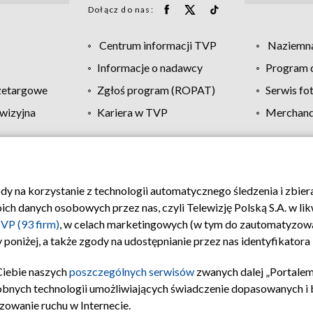
Dołącz do nas:
Centrum informacji TVP
Naziemna
Informacje o nadawcy
Program d
zetargowe
Zgłoś program (ROPAT)
Serwis fo
wizyjna
Kariera w TVP
Merchandi
Polityka prywatności
Moje zgody
Pomoc
Biuro re
ody na korzystanie z technologii automatycznego śledzenia i zbie
 danych osobowych przez nas, czyli Telewizję Polską S.A. w likw
VP (93 firm)
, w celach marketingowych (w tym do zautomatyzow
 poniżej, a także zgody na udostępnianie przez nas identyfikator
Ciebie naszych
poszczególnych serwisów
zwanych dalej „Portalem
obnych technologii umożliwiających świadczenie dopasowanych i be
zowanie ruchu w Internecie.