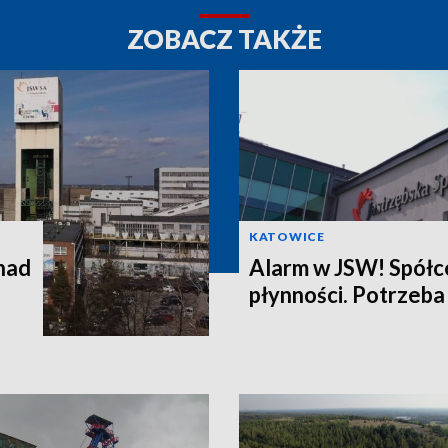
ZOBACZ TAKŻE
KATOWICE
nad
Alarm w JSW! Spółce
płynności. Potrzeba 