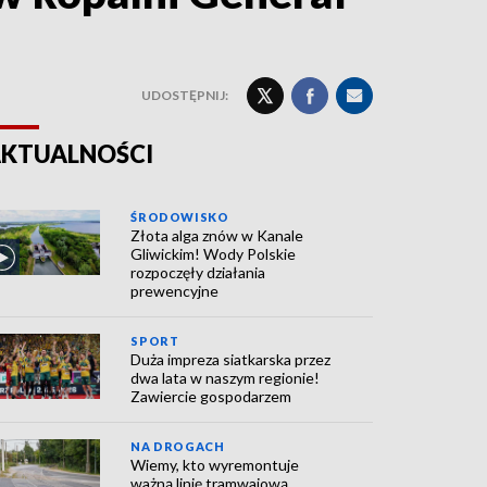
UDOSTĘPNIJ:
KTUALNOŚCI
ŚRODOWISKO
Złota alga znów w Kanale
Gliwickim! Wody Polskie
rozpoczęły działania
prewencyjne
SPORT
Duża impreza siatkarska przez
dwa lata w naszym regionie!
Zawiercie gospodarzem
NA DROGACH
Wiemy, kto wyremontuje
ważną linię tramwajową.