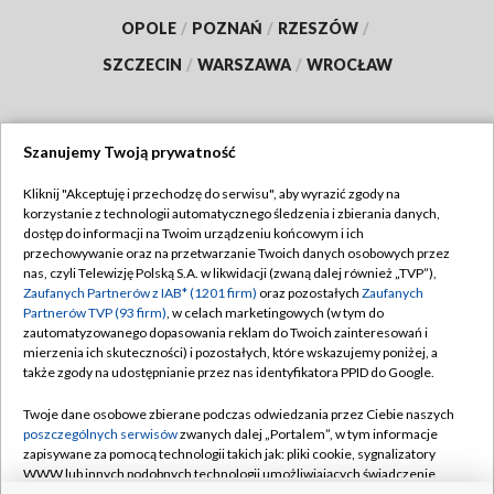
OPOLE
/
POZNAŃ
/
RZESZÓW
/
SZCZECIN
/
WARSZAWA
/
WROCŁAW
Szanujemy Twoją prywatność
Dołącz do nas:
Kliknij "Akceptuję i przechodzę do serwisu", aby wyrazić zgody na
korzystanie z technologii automatycznego śledzenia i zbierania danych,
TVP
dostęp do informacji na Twoim urządzeniu końcowym i ich
Abonament TVP
przechowywanie oraz na przetwarzanie Twoich danych osobowych przez
Regulamin TVP
nas, czyli Telewizję Polską S.A. w likwidacji (zwaną dalej również „TVP”),
Emisja w TVP
Polityka prywatności
Zaufanych Partnerów z IAB* (1201 firm)
oraz pozostałych
Zaufanych
Partnerów TVP (93 firm)
, w celach marketingowych (w tym do
Centrum informacji TVP
Moje zgody
zautomatyzowanego dopasowania reklam do Twoich zainteresowań i
mierzenia ich skuteczności) i pozostałych, które wskazujemy poniżej, a
Naziemna Telewizja Cyfrowa
Pomoc
także zgody na udostępnianie przez nas identyfikatora PPID do Google.
Sklep TVP
Biuro reklamy
Twoje dane osobowe zbierane podczas odwiedzania przez Ciebie naszych
Rada Programowa
Kontakt
poszczególnych serwisów
zwanych dalej „Portalem”, w tym informacje
zapisywane za pomocą technologii takich jak: pliki cookie, sygnalizatory
System NOS
WWW lub innych podobnych technologii umożliwiających świadczenie
dopasowanych i bezpiecznych usług, personalizację treści oraz reklam,