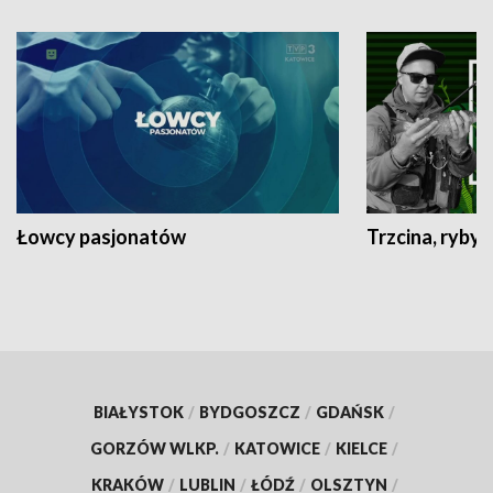
Łowcy pasjonatów
Trzcina, ryby 
BIAŁYSTOK
/
BYDGOSZCZ
/
GDAŃSK
/
GORZÓW WLKP.
/
KATOWICE
/
KIELCE
/
KRAKÓW
/
LUBLIN
/
ŁÓDŹ
/
OLSZTYN
/